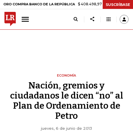
$ 408.498,97
+$ 8.753,81
+2,19%
MPRA BANCO DE LA REPÚBLICA
T
SUSCRÍBASE
ECONOMÍA
Nación, gremios y
ciudadanos le dicen “no” al
Plan de Ordenamiento de
Petro
jueves, 6 de junio de 2013