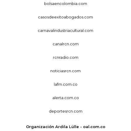
bolsaencolombia.com
casosdeexitoabogados.com
carnavalindustriacultural.com
canalrcn.com
rcnradio.com
noticiasrcn.com
lafm.com.co
alerta.com.co
deportesrcn.com
Organización Ardila Lülle - oal.com.co