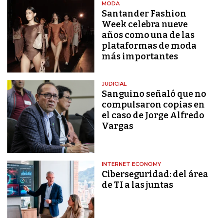
MODA
Santander Fashion
Week celebra nueve
años como una de las
plataformas de moda
más importantes
JUDICIAL
Sanguino señaló que no
compulsaron copias en
el caso de Jorge Alfredo
Vargas
INTERNET ECONOMY
Ciberseguridad: del área
de TI a las juntas