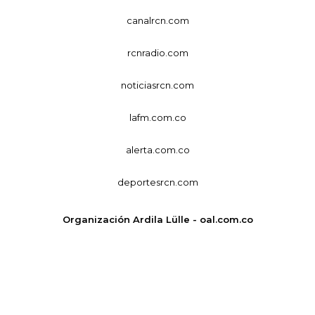
canalrcn.com
rcnradio.com
noticiasrcn.com
lafm.com.co
alerta.com.co
deportesrcn.com
Organización Ardila Lülle - oal.com.co