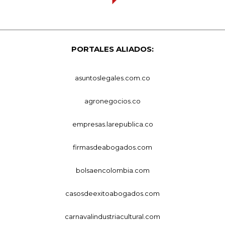
PORTALES ALIADOS:
asuntoslegales.com.co
agronegocios.co
empresas.larepublica.co
firmasdeabogados.com
bolsaencolombia.com
casosdeexitoabogados.com
carnavalindustriacultural.com