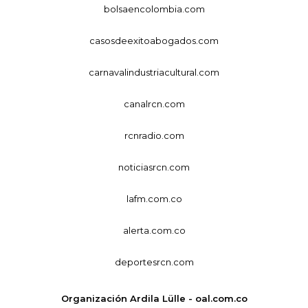
bolsaencolombia.com
casosdeexitoabogados.com
carnavalindustriacultural.com
canalrcn.com
rcnradio.com
noticiasrcn.com
lafm.com.co
alerta.com.co
deportesrcn.com
Organización Ardila Lülle - oal.com.co