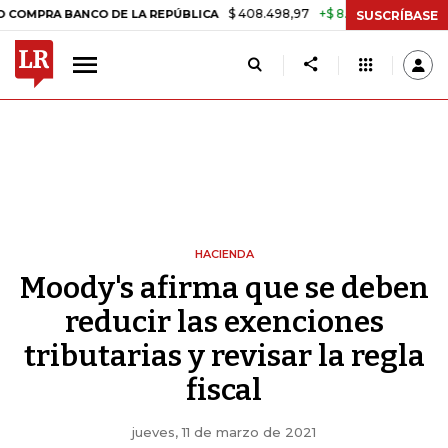
$ 408.498,97
+$ 8.753,81
+2,19%
 BANCO DE LA REPÚBLICA
TASA
SUSCRÍBASE
HACIENDA
Moody's afirma que se deben
reducir las exenciones
tributarias y revisar la regla
fiscal
jueves, 11 de marzo de 2021