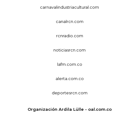
carnavalindustriacultural.com
canalrcn.com
rcnradio.com
noticiasrcn.com
lafm.com.co
alerta.com.co
deportesrcn.com
Organización Ardila Lülle - oal.com.co