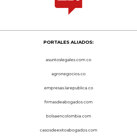
PORTALES ALIADOS:
asuntoslegales.com.co
agronegocios.co
empresas.larepublica.co
firmasdeabogados.com
bolsaencolombia.com
casosdeexitoabogados.com