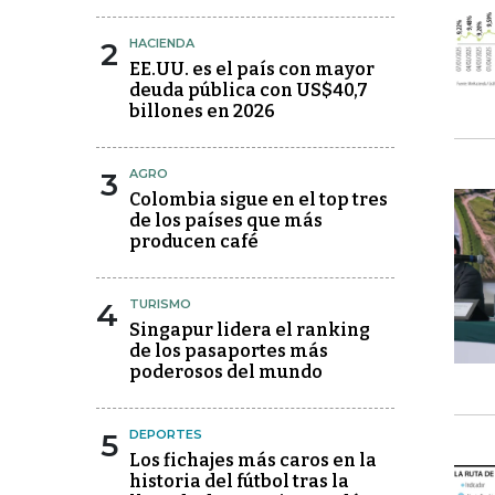
2
HACIENDA
EE.UU. es el país con mayor
deuda pública con US$40,7
billones en 2026
3
AGRO
Colombia sigue en el top tres
de los países que más
producen café
4
TURISMO
Singapur lidera el ranking
de los pasaportes más
poderosos del mundo
5
DEPORTES
Los fichajes más caros en la
historia del fútbol tras la