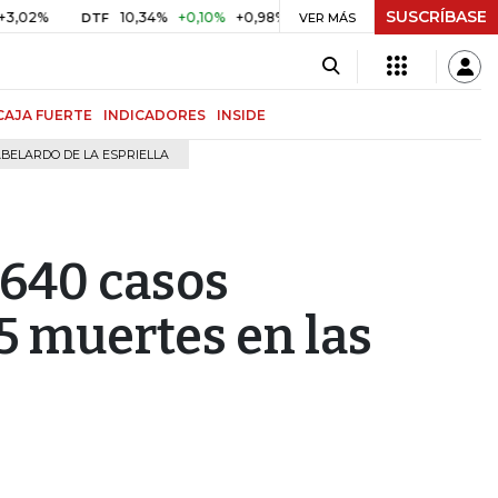
SUSCRÍBASE
10,34%
+0,10%
+0,98%
$ 417,01
+$ 0,05
+0,01%
DTF
UVR
VER MÁS
B
CAJA FUERTE
INDICADORES
INSIDE
BELARDO DE LA ESPRIELLA
.640 casos
5 muertes en las