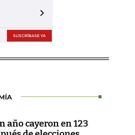
Next slide
SUSCRÍBASE YA
MÍA
un año cayeron en 123
pués de elecciones