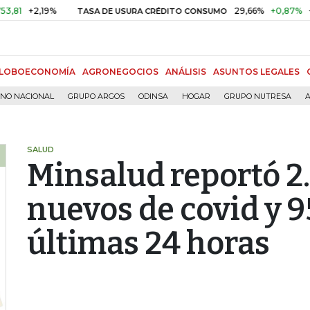
19%
29,66%
+0,87%
+3,02%
TASA DE USURA CRÉDITO CONSUMO
LOBOECONOMÍA
AGRONEGOCIOS
ANÁLISIS
ASUNTOS LEGALES
RNO NACIONAL
GRUPO ARGOS
ODINSA
HOGAR
GRUPO NUTRESA
A
SALUD
Minsalud reportó 2
nuevos de covid y 9
últimas 24 horas