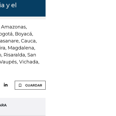
n: Amazonas,
Bogotá, Boyacá,
Casanare, Cauca,
ira, Magdalena,
, Risaralda, San
 Vaupés, Vichada,
GUARDAR
ARA