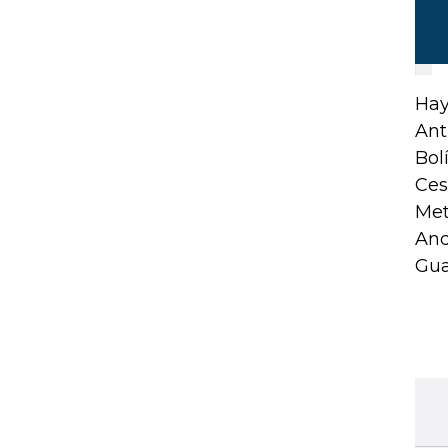
Hay
Ant
Bol
Ces
Met
And
Gua