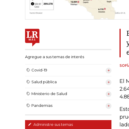
Agregue a sus temas de interés
SOF
Covid-19
El 
Salud pública
2.6
Ministerio de Salud
4.8
Pandemias
Est
pru
lad
Administre sus temas