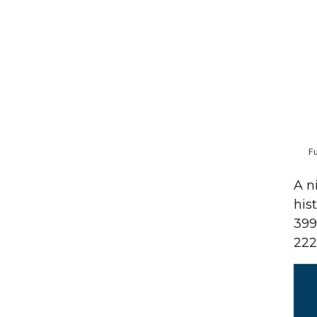
A n
his
399
222