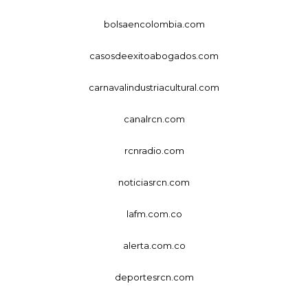
bolsaencolombia.com
casosdeexitoabogados.com
carnavalindustriacultural.com
canalrcn.com
rcnradio.com
noticiasrcn.com
lafm.com.co
alerta.com.co
deportesrcn.com