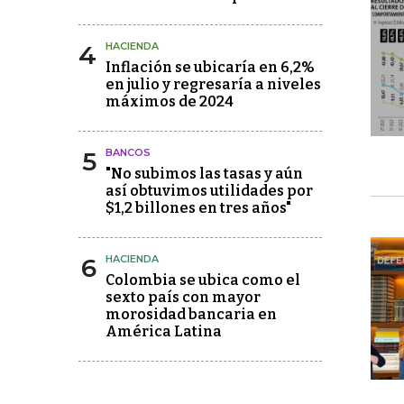
4
HACIENDA
Inflación se ubicaría en 6,2%
en julio y regresaría a niveles
máximos de 2024
5
BANCOS
"No subimos las tasas y aún
así obtuvimos utilidades por
$1,2 billones en tres años"
6
HACIENDA
Colombia se ubica como el
sexto país con mayor
morosidad bancaria en
América Latina