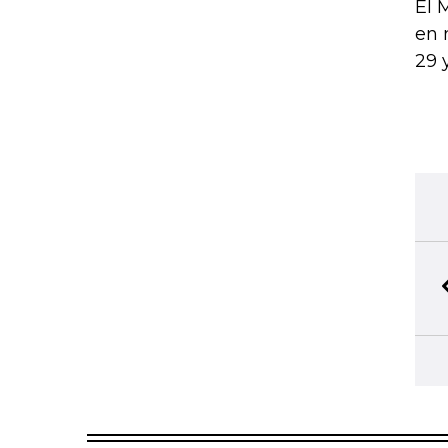
El 
en 
29 