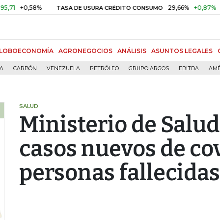
58%
29,66%
+0,87%
+3,02%
TASA DE USURA CRÉDITO CONSUMO
LOBOECONOMÍA
AGRONEGOCIOS
ANÁLISIS
ASUNTOS LEGALES
ÍA
CARBÓN
VENEZUELA
PETRÓLEO
GRUPO ARGOS
EBITDA
AMÉ
SALUD
Ministerio de Salud
casos nuevos de cov
personas fallecidas