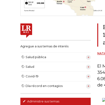
Agregue a sus temas de interés
NATA
Salud pública
El 
Salud
354
Covid-19
6.0
de 
Día récord en contagios
Administre sus temas