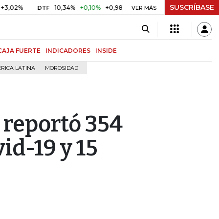
SUSCRÍBASE
10,34%
+0,10%
+0,98%
$ 416,86
+$ 0,05
+0,01%
DTF
UVR
VER MÁS
CAJA FUERTE
INDICADORES
INSIDE
RICA LATINA
MOROSIDAD
 reportó 354
id-19 y 15