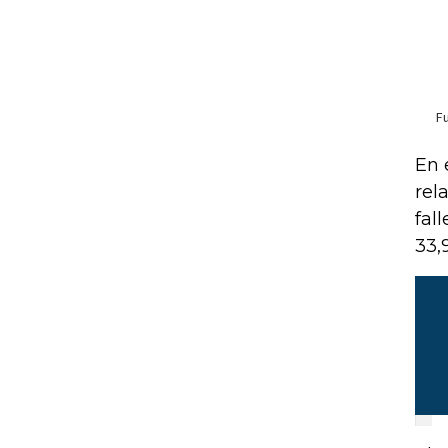
En 
rel
fal
33,