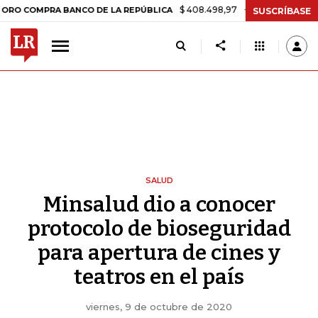
$ 408.498,97
+$ 8.753,81
+2,19%
MPRA BANCO DE LA REPÚBLICA
T
SUSCRÍBASE
SALUD
Minsalud dio a conocer
protocolo de bioseguridad
para apertura de cines y
teatros en el país
viernes, 9 de octubre de 2020