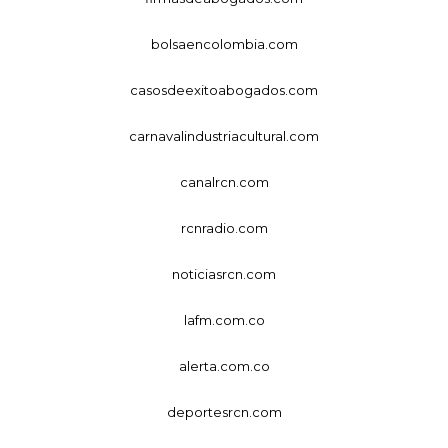
bolsaencolombia.com
casosdeexitoabogados.com
carnavalindustriacultural.com
canalrcn.com
rcnradio.com
noticiasrcn.com
lafm.com.co
alerta.com.co
deportesrcn.com