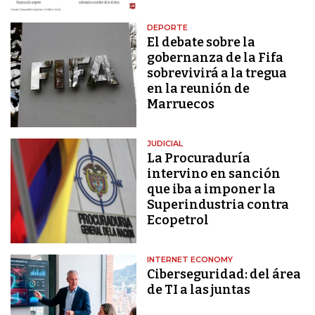
DEPORTE
El debate sobre la
gobernanza de la Fifa
sobrevivirá a la tregua
en la reunión de
Marruecos
JUDICIAL
La Procuraduría
intervino en sanción
que iba a imponer la
Superindustria contra
Ecopetrol
INTERNET ECONOMY
Ciberseguridad: del área
de TI a las juntas