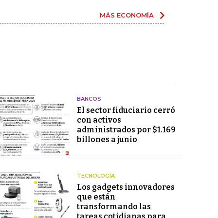
MÁS ECONOMÍA
BANCOS
El sector fiduciario cerró
con activos
administrados por $1.169
billones a junio
TECNOLOGÍA
Los gadgets innovadores
que están
transformando las
tareas cotidianas para