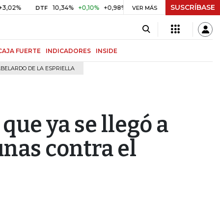
SUSCRÍBASE
10,34%
+0,10%
+0,98%
$ 416,96
+$ 0,05
+0,01%
DTF
UVR
VER MÁS
CAJA FUERTE
INDICADORES
INSIDE
BELARDO DE LA ESPRIELLA
ue ya se llegó a
nas contra el