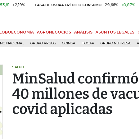
,19%
29,66%
+0,87%
+3,02%
TASA DE USURA CRÉDITO CONSUMO
LOBOECONOMÍA
AGRONEGOCIOS
ANÁLISIS
ASUNTOS LEGALES
RNO NACIONAL
GRUPO ARGOS
ODINSA
HOGAR
GRUPO NUTRESA
A
SALUD
MinSalud confirmó q
40 millones de vacu
covid aplicadas