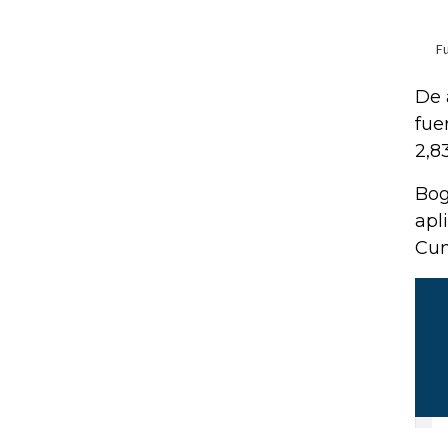
De 
fue
2,8
Bog
apl
Cun