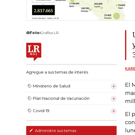
Foto:
Gráfico LR
KARE
Agregue a sus temas de interés
El 
Ministerio de Salud
mar
Plan Nacional de Vacunación
mil
Covid-19
El 
con
lun
Administre sus temas