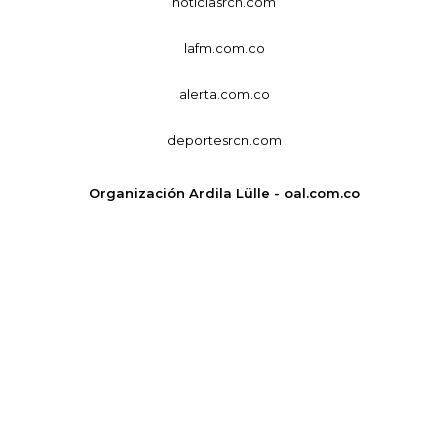
noticiasrcn.com
lafm.com.co
alerta.com.co
deportesrcn.com
Organización Ardila Lülle - oal.com.co