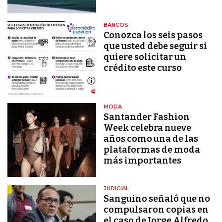
BANCOS
Conozca los seis pasos
que usted debe seguir si
quiere solicitar un
crédito este curso
MODA
Santander Fashion
Week celebra nueve
años como una de las
plataformas de moda
más importantes
JUDICIAL
Sanguino señaló que no
compulsaron copias en
el caso de Jorge Alfredo