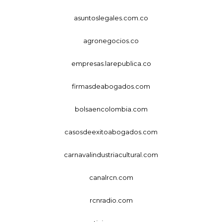
asuntoslegales.com.co
agronegocios.co
empresas.larepublica.co
firmasdeabogados.com
bolsaencolombia.com
casosdeexitoabogados.com
carnavalindustriacultural.com
canalrcn.com
rcnradio.com