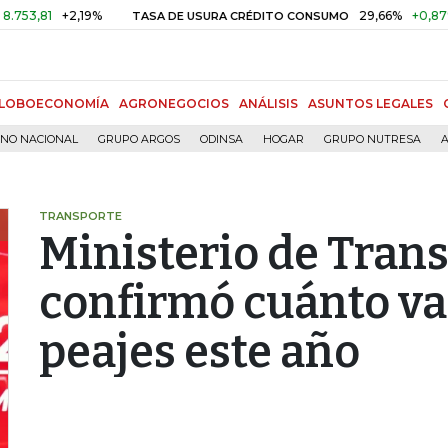
+2,19%
29,66%
+0,87%
+3,0
TASA DE USURA CRÉDITO CONSUMO
LOBOECONOMÍA
AGRONEGOCIOS
ANÁLISIS
ASUNTOS LEGALES
RNO NACIONAL
GRUPO ARGOS
ODINSA
HOGAR
GRUPO NUTRESA
A
TRANSPORTE
Ministerio de Tran
confirmó cuánto van
peajes este año