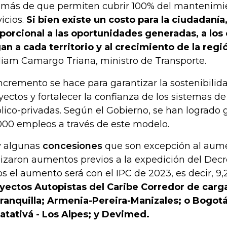
más de que permiten cubrir 100% del mantenimie
vicios.
Si bien existe un costo para la ciudadanía,
porcional a las oportunidades generadas, a lo
gan a cada territorio y al crecimiento de la regi
liam Camargo Triana, ministro de Transporte.
incremento se hace para garantizar la sostenibili
yectos y fortalecer la confianza de los sistemas d
lico-privadas. Según el Gobierno, se han logrado
000 empleos a través de este modelo.
 algunas
concesiones
que son excepción al aume
lizaron aumentos previos a la expedición del Decr
os el aumento será con el IPC de 2023, es decir, 9
yectos Autopistas del Caribe Corredor de carg
ranquilla; Armenia-Pereira-Manizales; o Bogotá
atativá - Los Alpes; y Devimed.