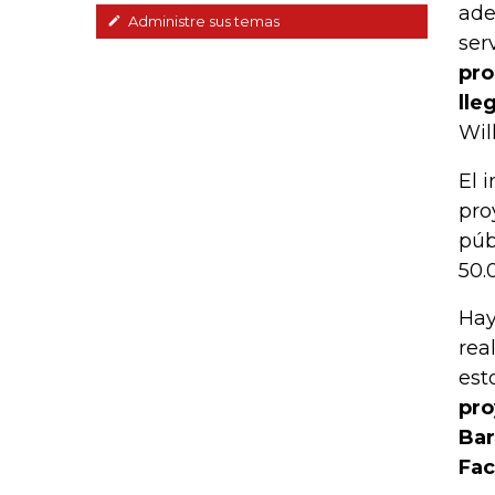
ade
Administre sus temas
ser
pro
lle
Wil
El 
pro
púb
50.
Hay
rea
est
pro
Bar
Fac