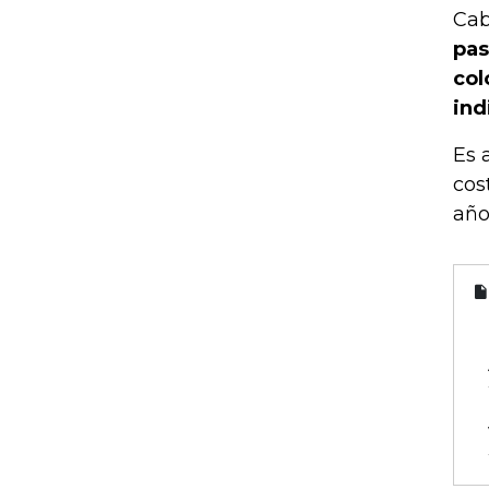
Cab
pas
col
ind
Es 
cos
año