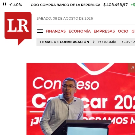
40%
$ 408.498,97
+$ 8.753,81
ORO COMPRA BANCO DE LA REPÚBLICA
SÁBADO, 08 DE AGOSTO DE 2026
FINANZAS
ECONOMÍA
EMPRESAS
OCIO
G
TEMAS DE CONVERSACIÓN
ECONOMÍA
GOBIE