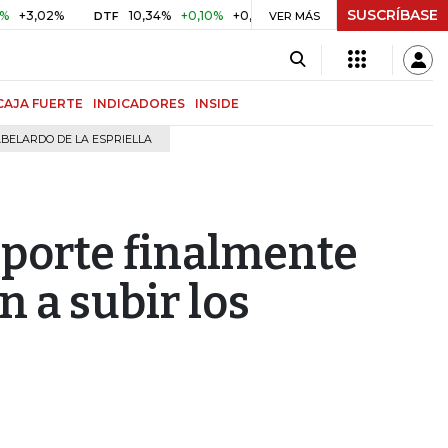
SUSCRÍBASE
2%
10,34%
+0,10%
+0,98%
$ 416,96
+$ 0,05
+0,01%
DTF
UVR
VER MÁS
CAJA FUERTE
INDICADORES
INSIDE
BELARDO DE LA ESPRIELLA
sporte finalmente
 a subir los