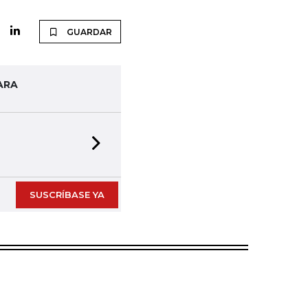
GUARDAR
ARA
Next slide
SUSCRÍBASE YA