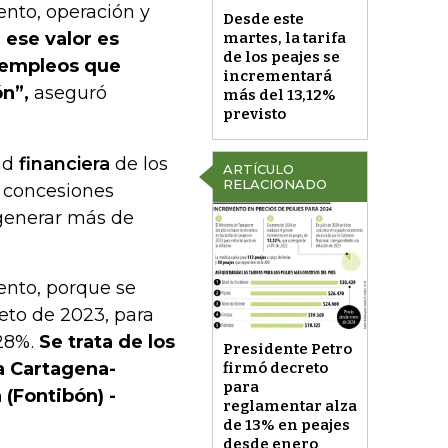
nto, operación y
Desde este
 ese valor es
martes, la tarifa
de los peajes se
s empleos que
incrementará
ón”,
aseguró
más del 13,12%
previsto
dad
financiera
de los
ARTÍCULO
RELACIONADO
e concesiones
 generar más de
nto, porque se
eto de 2023, para
,28%.
Se trata de los
Presidente Petro
a Cartagena-
firmó decreto
para
 (Fontibón) -
reglamentar alza
de 13% en peajes
desde enero