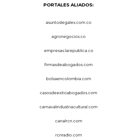
PORTALES ALIADOS:
asuntoslegales.com.co
agronegocios.co
empresas.larepublica.co
firmasdeabogados.com
bolsaencolombia.com
casosdeexitoabogados.com
carnavalindustriacultural.com
canalrcn.com
rcnradio.com