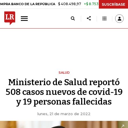
$ 408.498,97
+$ 8.753,81
+2,19%
O DE LA REPÚBLICA
TASA DE U
SUSCRÍBASE
SALUD
Ministerio de Salud reportó
508 casos nuevos de covid-19
y 19 personas fallecidas
lunes, 21 de marzo de 2022