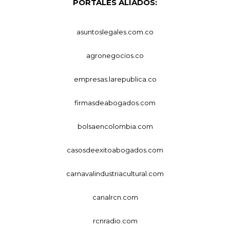
PORTALES ALIADOS:
asuntoslegales.com.co
agronegocios.co
empresas.larepublica.co
firmasdeabogados.com
bolsaencolombia.com
casosdeexitoabogados.com
carnavalindustriacultural.com
canalrcn.com
rcnradio.com