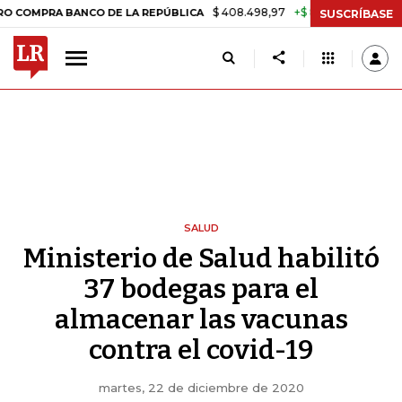
$ 408.498,97
+$ 8.753,81
+2,19%
 BANCO DE LA REPÚBLICA
TASA
SUSCRÍBASE
SALUD
Ministerio de Salud habilitó
37 bodegas para el
almacenar las vacunas
contra el covid-19
martes, 22 de diciembre de 2020