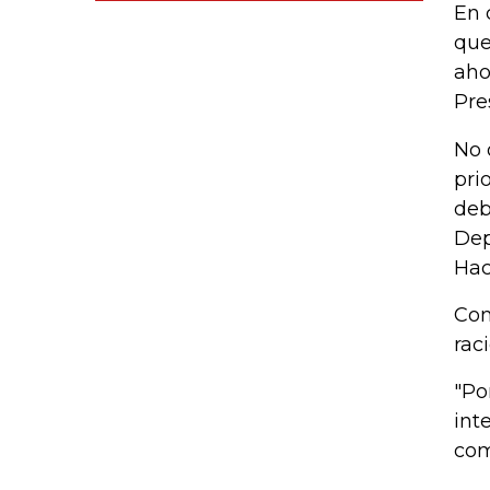
En 
que
aho
Pre
No 
pri
deb
Dep
Hac
Con
rac
"Po
int
com