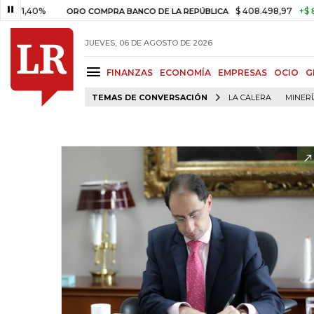
0%
$ 408.498,97
+$ 8.753,81
ORO COMPRA BANCO DE LA REPÚBLICA
JUEVES, 06 DE AGOSTO DE 2026
FINANZAS
ECONOMÍA
EMPRESAS
OCIO
G
TEMAS DE CONVERSACIÓN
LA CALERA
MINER