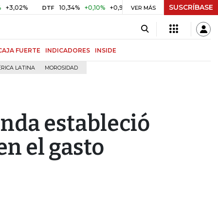
SUSCRÍBASE
%
10,34%
+0,10%
+0,98%
$ 416,91
+$ 0,05
+0,01%
DTF
UVR
VER MÁS
CAJA FUERTE
INDICADORES
INSIDE
RICA LATINA
MOROSIDAD
enda estableció
en el gasto