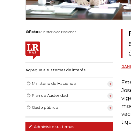
Foto:
Ministerio de Hacienda
DANI
Agregue a sus temas de interés
Est
Ministerio de Hacienda
Jos
Plan de Austeridad
vig
mod
Gasto público
vac
tiq
Administre sus temas