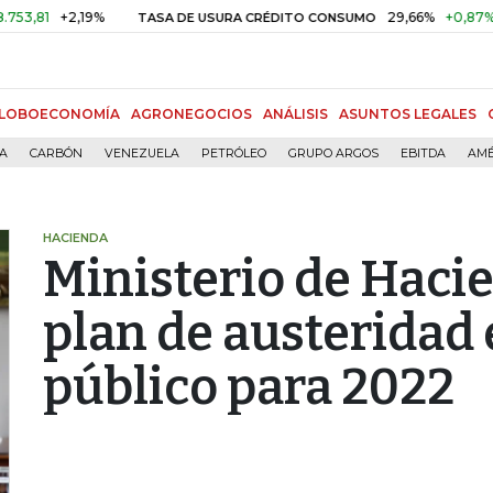
+2,19%
29,66%
+0,87%
+3,02
TASA DE USURA CRÉDITO CONSUMO
LOBOECONOMÍA
AGRONEGOCIOS
ANÁLISIS
ASUNTOS LEGALES
ÍA
CARBÓN
VENEZUELA
PETRÓLEO
GRUPO ARGOS
EBITDA
AMÉ
HACIENDA
Ministerio de Haci
plan de austeridad 
público para 2022