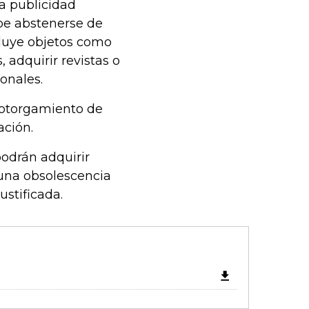
la publicidad
ebe abstenerse de
cluye objetos como
, adquirir revistas o
ionales.
l otorgamiento de
ación.
odrán adquirir
 una obsolescencia
stificada.