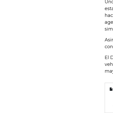
Uno
est
hac
age
sim
Asi
con
El 
veh
may