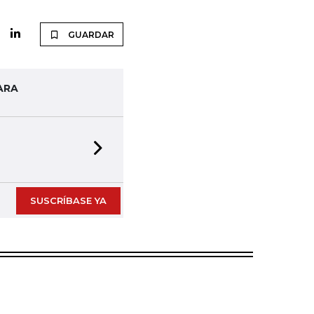
GUARDAR
ARA
Next slide
SUSCRÍBASE YA