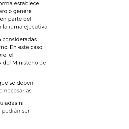
norma establece
ero o genere
cen parte del
 la rama ejecutiva.
n consideradas
no. En este caso,
re, el
 del Ministerio de
 que se deben
e necesarias.
uladas ni
o podrán ser