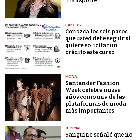
Transporte
BANCOS
Conozca los seis pasos
que usted debe seguir si
quiere solicitar un
crédito este curso
MODA
Santander Fashion
Week celebra nueve
años como una de las
plataformas de moda
más importantes
JUDICIAL
Sanguino señaló que no