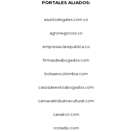
PORTALES ALIADOS:
asuntoslegales.com.co
agronegocios.co
empresas.larepublica.co
firmasdeabogados.com
bolsaencolombia.com
casosdeexitoabogados.com
carnavalindustriacultural.com
canalrcn.com
rcnradio.com