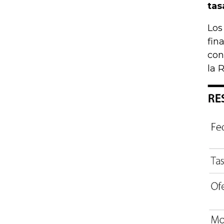
tas
Los
fin
con
la 