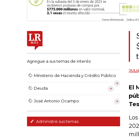
Agregue a sus temas de interés
JULI
Ministerio de Hacienda y Crédito Público
El
M
Deuda
púb
José Antonio Ocampo
Tes
Los
Administre sus temas
202
mil