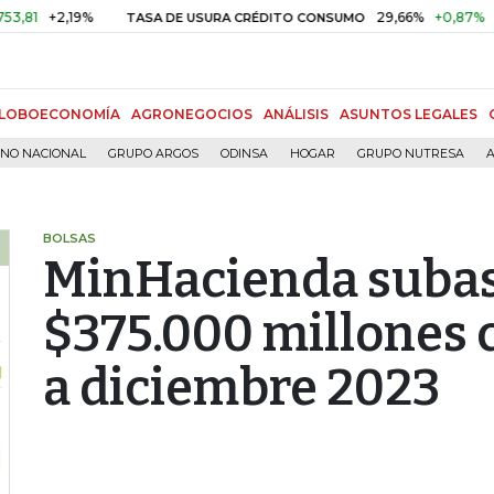
2,19%
29,66%
+0,87%
+3,02%
TASA DE USURA CRÉDITO CONSUMO
LOBOECONOMÍA
AGRONEGOCIOS
ANÁLISIS
ASUNTOS LEGALES
RNO NACIONAL
GRUPO ARGOS
ODINSA
HOGAR
GRUPO NUTRESA
A
BOLSAS
MinHacienda subas
$375.000 millones 
a diciembre 2023