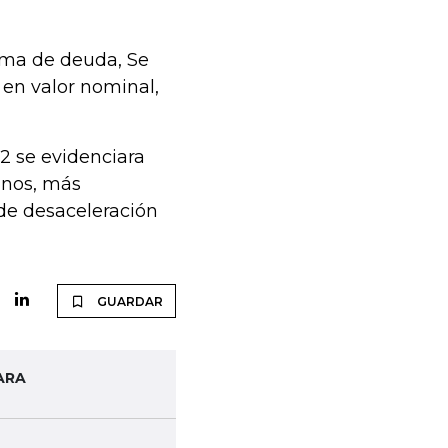
rama de deuda, Se
 en valor nominal,
2 se evidenciara
anos, más
de desaceleración
GUARDAR
ARA