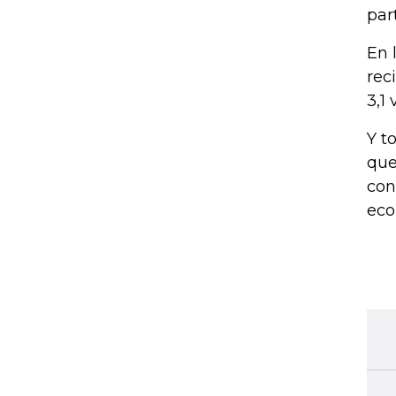
par
En 
rec
3,1
Y t
que
con
eco