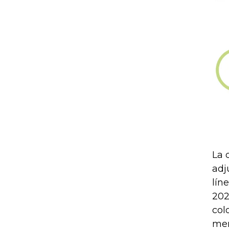
La 
adj
lín
202
col
mer