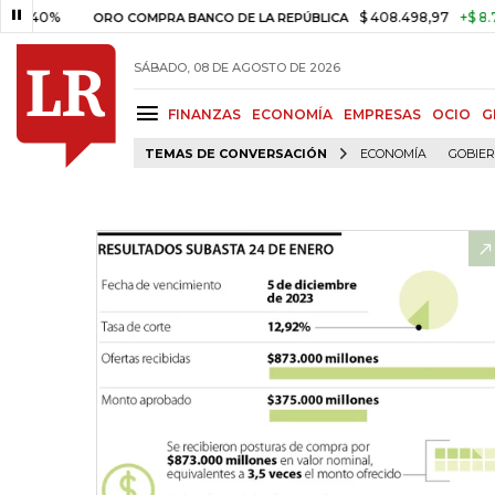
%
$ 408.498,97
+$ 8.753,81
+
ORO COMPRA BANCO DE LA REPÚBLICA
SÁBADO, 08 DE AGOSTO DE 2026
FINANZAS
ECONOMÍA
EMPRESAS
OCIO
G
TEMAS DE CONVERSACIÓN
ECONOMÍA
GOBIE