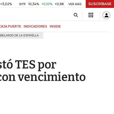
SUSCRÍBASE
10,34%
+0,10%
+0,98%
$ 416,96
+$ 0,05
+0,01%
DTF
UVR
VER MÁS
CAJA FUERTE
INDICADORES
INSIDE
BELARDO DE LA ESPRIELLA
tó TES por
con vencimiento