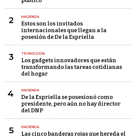
público"
HACIENDA
2
Estos son los invitados
internacionales que llegan a la
posesión de De la Espriella
TECNOLOGÍA
3
Los gadgets innovadores que están
transformando las tareas cotidianas
del hogar
HACIENDA
4
De la Espriella se posesionó como
presidente, pero aún no hay director
del DNP
HACIENDA
5
Las cinco banderas rojas que hereda el