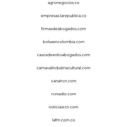
agronegocios.co
empresas.larepublica.co
firmasdeabogados.com
bolsaencolombia.com
casosdeexitoabogados.com
carnavalindustriacultural.com
canalrcn.com
rcnradio.com
noticiasrcn.com
lafm.com.co