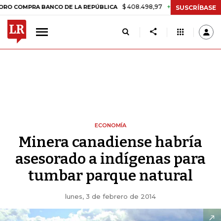
$ 408.498,97
+$ 8.753,81
+2,19%
PRA BANCO DE LA REPÚBLICA
TA
SUSCRÍBASE
ECONOMÍA
Minera canadiense habría
asesorado a indígenas para
tumbar parque natural
lunes, 3 de febrero de 2014