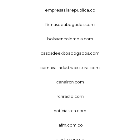
empresas.larepublica.co
firmasdeabogados.com
bolsaencolombia.com
casosdeexitoabogados.com
carnavalindustriacultural.com
canalrcn.com
rcnradio.com
noticiasrcn.com
lafm.com.co
alerta.com.co