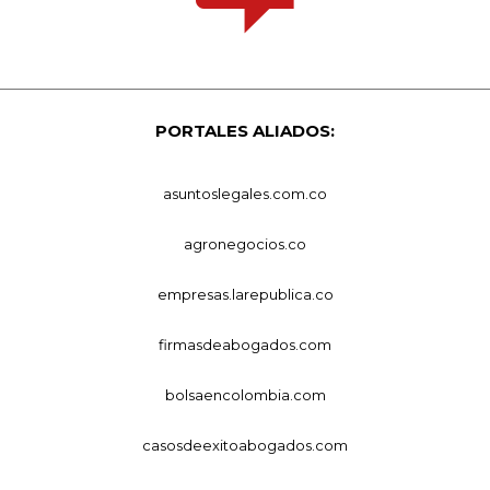
PORTALES ALIADOS:
asuntoslegales.com.co
agronegocios.co
empresas.larepublica.co
firmasdeabogados.com
bolsaencolombia.com
casosdeexitoabogados.com