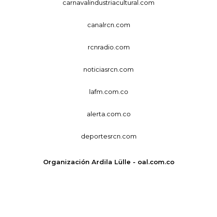
carnavalindustriacultural.com
canalrcn.com
rcnradio.com
noticiasrcn.com
lafm.com.co
alerta.com.co
deportesrcn.com
Organización Ardila Lülle - oal.com.co