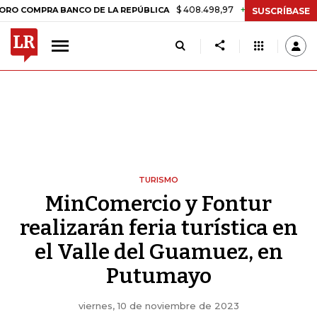
$ 408.498,97
+$ 8.753,81
+2,19%
PRA BANCO DE LA REPÚBLICA
T
SUSCRÍBASE
TURISMO
MinComercio y Fontur
realizarán feria turística en
el Valle del Guamuez, en
Putumayo
viernes, 10 de noviembre de 2023