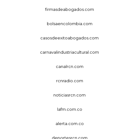
firmasdeabogados.com
bolsaencolombia.com
casosdeexitoabogados.com
carnavalindustriacultural.com
canalrcn.com
rcnradio.com
noticiasrcn.com
lafm.com.co
alerta.com.co
deportesrcn.com