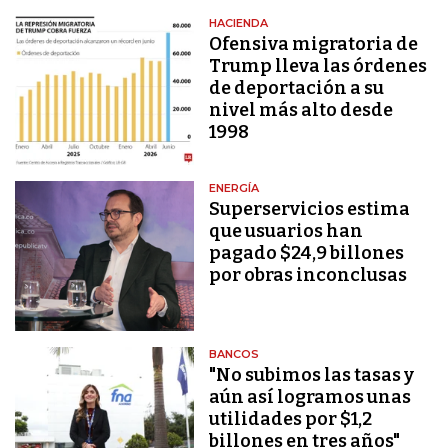
HACIENDA
Ofensiva migratoria de
Trump lleva las órdenes
de deportación a su
nivel más alto desde
1998
ENERGÍA
Superservicios estima
que usuarios han
pagado $24,9 billones
por obras inconclusas
BANCOS
"No subimos las tasas y
aún así logramos unas
utilidades por $1,2
billones en tres años"