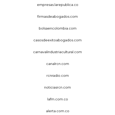
empresas.larepublica.co
firmasdeabogados.com
bolsaencolombia.com
casosdeexitoabogados.com
carnavalindustriacultural.com
canalrcn.com
rcnradio.com
noticiasrcn.com
lafm.com.co
alerta.com.co