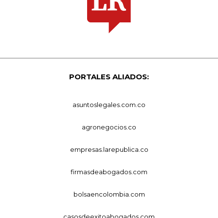
PORTALES ALIADOS:
asuntoslegales.com.co
agronegocios.co
empresas.larepublica.co
firmasdeabogados.com
bolsaencolombia.com
casosdeexitoabogados.com