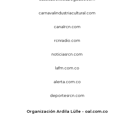
carnavalindustriacultural.com
canalrcn.com
rcnradio.com
noticiasrcn.com
lafm.com.co
alerta.com.co
deportesrcn.com
Organización Ardila Lülle - oal.com.co