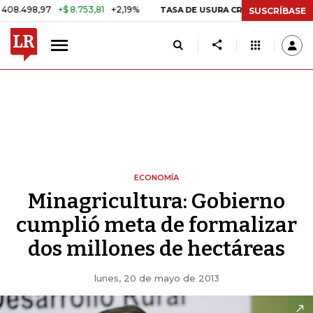
8,97
+$ 8.753,81
+2,19%
29,6
TASA DE USURA CRÉDITO CONSUMO
SUSCRÍBASE
ECONOMÍA
Minagricultura: Gobierno
cumplió meta de formalizar
dos millones de hectáreas
lunes, 20 de mayo de 2013