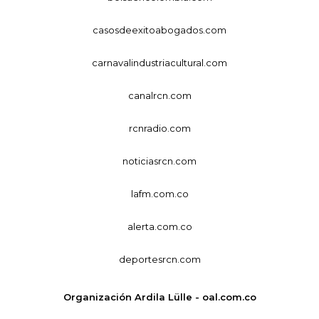
casosdeexitoabogados.com
carnavalindustriacultural.com
canalrcn.com
rcnradio.com
noticiasrcn.com
lafm.com.co
alerta.com.co
deportesrcn.com
Organización Ardila Lülle - oal.com.co