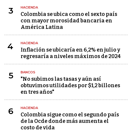
HACIENDA
3
Colombia se ubica como el sexto país
con mayor morosidad bancaria en
América Latina
HACIENDA
4
Inflación se ubicaría en 6,2% en julio y
regresaría a niveles máximos de 2024
BANCOS
5
"No subimos las tasas y aún así
obtuvimos utilidades por $1,2 billones
en tres años"
HACIENDA
6
Colombia sigue como el segundo país
de la Ocde donde más aumenta el
costo de vida