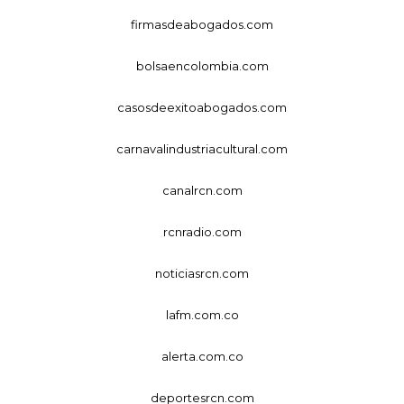
firmasdeabogados.com
bolsaencolombia.com
casosdeexitoabogados.com
carnavalindustriacultural.com
canalrcn.com
rcnradio.com
noticiasrcn.com
lafm.com.co
alerta.com.co
deportesrcn.com