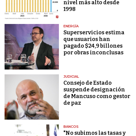
nivel más alto desde
1998
ENERGÍA
Superservicios estima
que usuarios han
pagado $24,9 billones
por obras inconclusas
JUDICIAL
Consejo de Estado
suspende designación
de Mancuso como gestor
de paz
BANCOS
"No subimos las tasas y