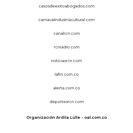
casosdeexitoabogados.com
carnavalindustriacultural.com
canalrcn.com
rcnradio.com
noticiasrcn.com
lafm.com.co
alerta.com.co
deportesrcn.com
Organización Ardila Lülle - oal.com.co