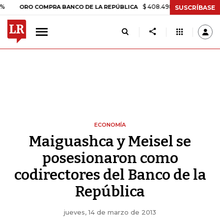
$ 408.498,97
+$ 8.753,81
+2,19
ORO COMPRA BANCO DE LA REPÚBLICA
SUSCRÍBASE
ECONOMÍA
Maiguashca y Meisel se
posesionaron como
codirectores del Banco de la
República
jueves, 14 de marzo de 2013