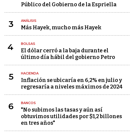
Público del Gobierno de la Espriella
ANÁLISIS
3
Más Hayek, mucho más Hayek
BOLSAS
4
El dólar cerró a la baja durante el
último día hábil del gobierno Petro
HACIENDA
5
Inflación se ubicaría en 6,2% en julio y
regresaría a niveles máximos de 2024
BANCOS
6
"No subimos las tasas y aún así
obtuvimos utilidades por $1,2 billones
en tres años"