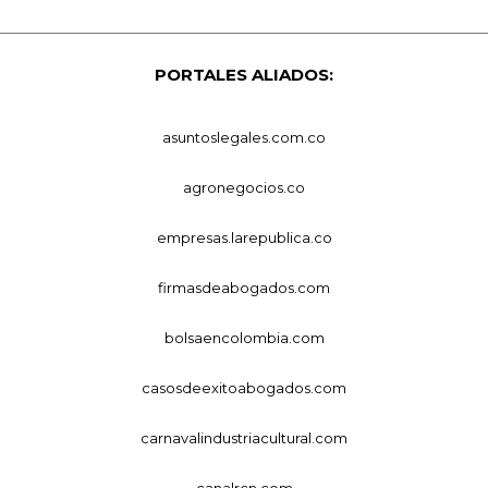
PORTALES ALIADOS:
asuntoslegales.com.co
agronegocios.co
empresas.larepublica.co
firmasdeabogados.com
bolsaencolombia.com
casosdeexitoabogados.com
carnavalindustriacultural.com