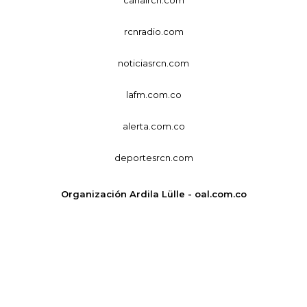
canalrcn.com
rcnradio.com
noticiasrcn.com
lafm.com.co
alerta.com.co
deportesrcn.com
Organización Ardila Lülle - oal.com.co