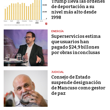
Trump lleva las órdenes
de deportación a su
nivel más alto desde
1998
ENERGÍA
Superservicios estima
que usuarios han
pagado $24,9 billones
por obras inconclusas
JUDICIAL
Consejo de Estado
suspende designación
de Mancuso como gestor
de paz