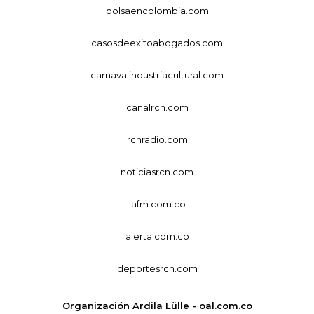
bolsaencolombia.com
casosdeexitoabogados.com
carnavalindustriacultural.com
canalrcn.com
rcnradio.com
noticiasrcn.com
lafm.com.co
alerta.com.co
deportesrcn.com
Organización Ardila Lülle - oal.com.co