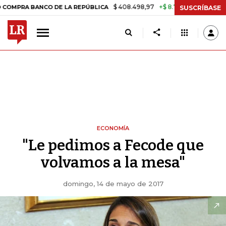
$ 408.498,97
+$ 8.753,81
+2,19%
 BANCO DE LA REPÚBLICA
TASA 
SUSCRÍBASE
ECONOMÍA
"Le pedimos a Fecode que
volvamos a la mesa"
domingo, 14 de mayo de 2017