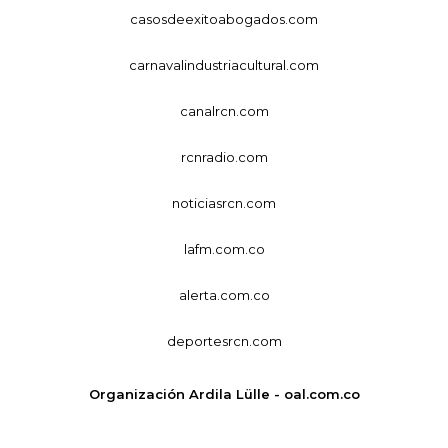
casosdeexitoabogados.com
carnavalindustriacultural.com
canalrcn.com
rcnradio.com
noticiasrcn.com
lafm.com.co
alerta.com.co
deportesrcn.com
Organización Ardila Lülle - oal.com.co