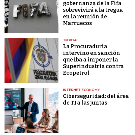
gobernanza de la Fifa
sobrevivirá a la tregua
en la reunión de
Marruecos
JUDICIAL
La Procuraduría
intervino en sanción
que iba a imponer la
Superindustria contra
Ecopetrol
INTERNET ECONOMY
Ciberseguridad: del área
de TI a las juntas