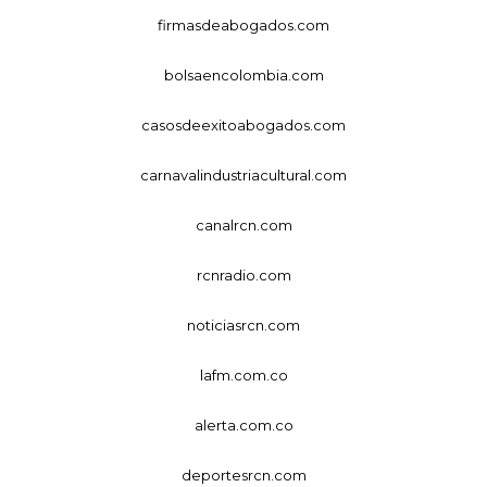
firmasdeabogados.com
bolsaencolombia.com
casosdeexitoabogados.com
carnavalindustriacultural.com
canalrcn.com
rcnradio.com
noticiasrcn.com
lafm.com.co
alerta.com.co
deportesrcn.com