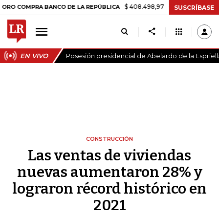
$ 408.498,97
+$ 8.753,81
+2,19%
MPRA BANCO DE LA REPÚBLICA
T
SUSCRÍBASE
EN VIVO
Posesión presidencial de Abelardo de la Espriell
CONSTRUCCIÓN
Las ventas de viviendas
nuevas aumentaron 28% y
lograron récord histórico en
2021