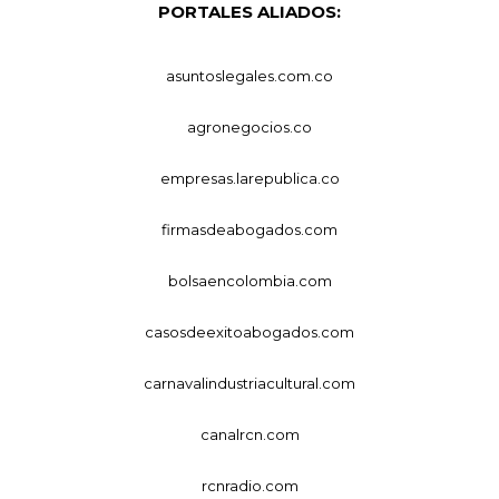
PORTALES ALIADOS:
asuntoslegales.com.co
agronegocios.co
empresas.larepublica.co
firmasdeabogados.com
bolsaencolombia.com
casosdeexitoabogados.com
carnavalindustriacultural.com
canalrcn.com
rcnradio.com