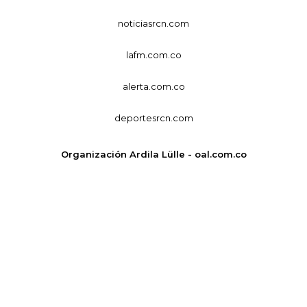
noticiasrcn.com
lafm.com.co
alerta.com.co
deportesrcn.com
Organización Ardila Lülle - oal.com.co