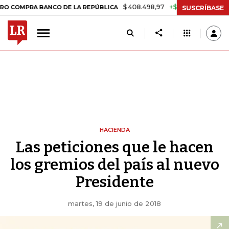
$ 408.498,97
+$ 8.753,81
+2,19%
 BANCO DE LA REPÚBLICA
TASA 
SUSCRÍBASE
HACIENDA
Las peticiones que le hacen
los gremios del país al nuevo
Presidente
martes, 19 de junio de 2018