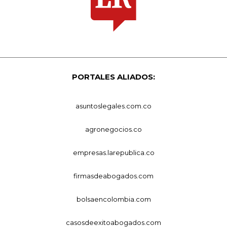
PORTALES ALIADOS:
asuntoslegales.com.co
agronegocios.co
empresas.larepublica.co
firmasdeabogados.com
bolsaencolombia.com
casosdeexitoabogados.com