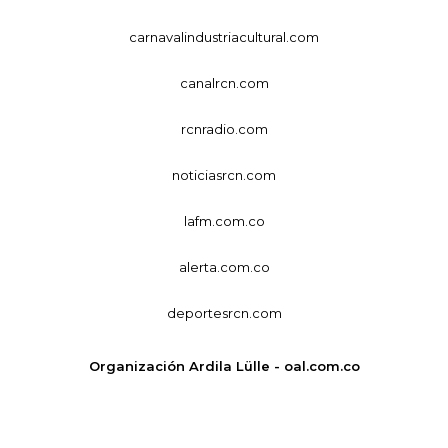
carnavalindustriacultural.com
canalrcn.com
rcnradio.com
noticiasrcn.com
lafm.com.co
alerta.com.co
deportesrcn.com
Organización Ardila Lülle - oal.com.co