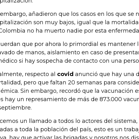
pitalización.
 embargo, añadieron que los casos en los que se 
pitalización son muy bajos, igual que la mortalid
Colombia no ha muerto nadie por esta enfermeda
uerdan que por ahora lo primordial es mantener 
lavado de manos, aislamiento en caso de presenta
médico si hay sospecha de contacto con una pers
almente, respecto al
covid
anunció que hay una d
talidad, pero que faltan 20 semanas para consider
émica. Sin embargo, recordó que la vacunación e
s hay un represamiento de más de 873.000 vacu
septiembre.
cemos un llamado a todos lo actores del sistema, 
liadas a toda la población del país, esto es un tra
iva, hay que activar las brigadas y nosotros nos 