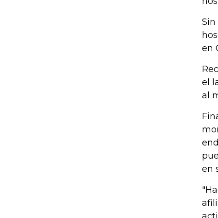
hos
Sin
hos
en 
Rec
el 
al 
Fin
mor
end
pue
en 
"Ha
afi
act