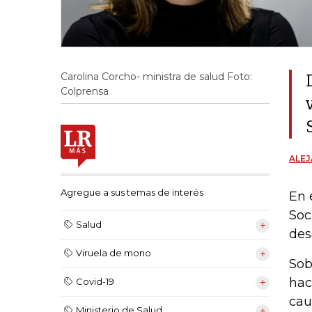
Carolina Corcho- ministra de salud Foto:
Colprensa
ALE
Agregue a sus temas de interés
En 
Soc
Salud
des
Viruela de mono
Sob
hac
Covid-19
cau
Ministerio de Salud