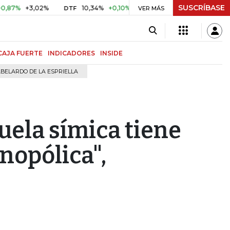
SUSCRÍBASE
+3,02%
10,34%
+0,10%
+0,98%
$ 416,96
+$ 0,05
DTF
VER MÁS
UVR
CAJA FUERTE
INDICADORES
INSIDE
BELARDO DE LA ESPRIELLA
ruela símica tiene
nopólica",