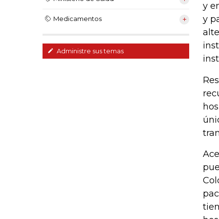
y e
y p
Medicamentos
alt
ins
Administre sus temas
inst
Res
rec
hos
úni
tra
Ace
pue
Col
pac
tie