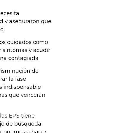
necesita
ad y aseguraron que
d.
los cuidados como
r síntomas y acudir
ona contagiada.
isminución de
ar la fase
s indispensable
nas que vencerán
las EPS tiene
bajo de búsqueda
disponemos a hacer