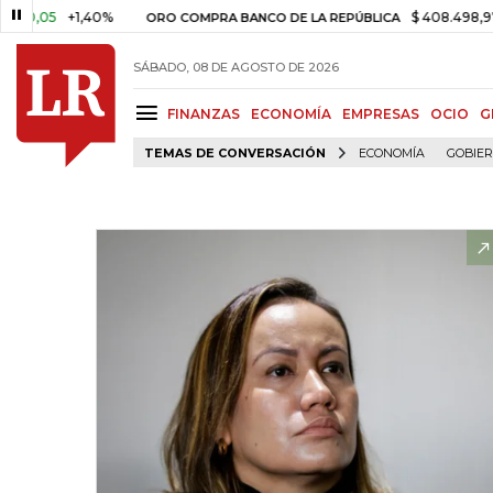
05
+1,40%
$ 408.498,97
+$ 
ORO COMPRA BANCO DE LA REPÚBLICA
SÁBADO, 08 DE AGOSTO DE 2026
FINANZAS
ECONOMÍA
EMPRESAS
OCIO
G
TEMAS DE CONVERSACIÓN
ECONOMÍA
GOBIE