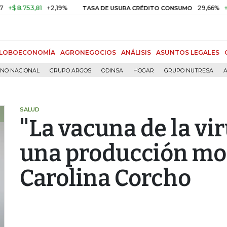
8.753,81
+2,19%
29,66%
+0,87%
TASA DE USURA CRÉDITO CONSUMO
LOBOECONOMÍA
AGRONEGOCIOS
ANÁLISIS
ASUNTOS LEGALES
RNO NACIONAL
GRUPO ARGOS
ODINSA
HOGAR
GRUPO NUTRESA
A
SALUD
"La vacuna de la vi
una producción mo
Carolina Corcho