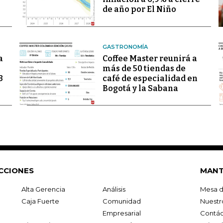
de año por El Niño
GASTRONOMÍA
a
Coffee Master reunirá a
más de 50 tiendas de
3
café de especialidad en
Bogotá y la Sabana
CCIONES
MANT
Alta Gerencia
Análisis
Mesa d
Caja Fuerte
Comunidad
Nuestr
Empresarial
Contác