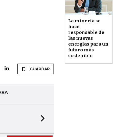
La minería se
hace
responsable de
las nuevas
energías para un
futuro más
sostenible
GUARDAR
ARA
Next slide