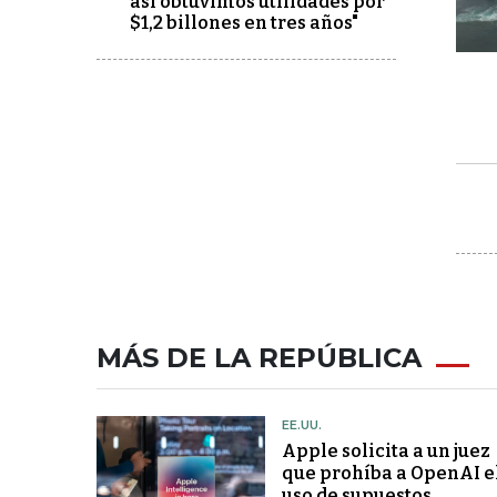
así obtuvimos utilidades por
$1,2 billones en tres años"
MÁS DE LA REPÚBLICA
EE.UU.
Apple solicita a un juez
que prohíba a OpenAI e
uso de supuestos