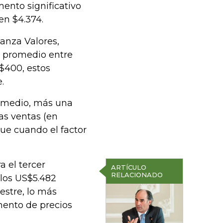
mento significativo
en $4.374.
ianza Valores,
os promedio entre
S$400, estos
.
romedio, más una
as ventas (en
ue cuando el factor
a el tercer
ARTÍCULO
RELACIONADO
 los US$5.482
estre, lo más
mento de precios
.