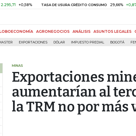
1
+0,58%
29,66%
+0,87%
+3,
TASA DE USURA CRÉDITO CONSUMO
LOBOECONOMÍA
AGRONEGOCIOS
ANÁLISIS
ASUNTOS LEGALES
MASTER
EXPORTACIONES
DÓLAR
IMPUESTO PREDIAL
BOGOTÁ
FE
MINAS
Exportaciones min
aumentarían al terc
la TRM no por más 