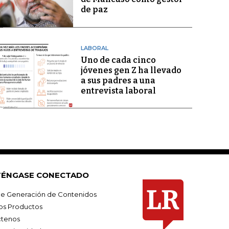
de paz
LABORAL
Uno de cada cinco
jóvenes gen Z ha llevado
a sus padres a una
entrevista laboral
ÉNGASE CONECTADO
e Generación de Contenidos
os Productos
tenos