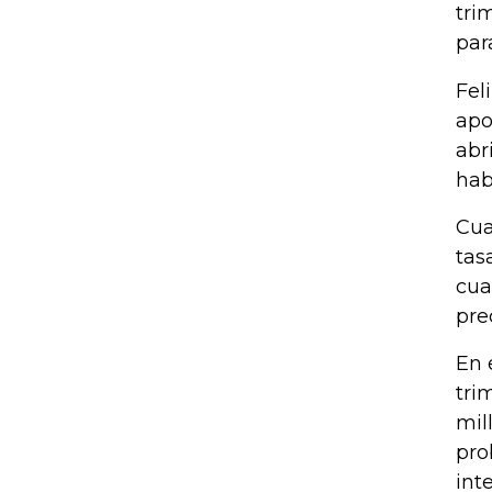
tri
par
Fel
apo
abr
hab
Cua
tas
cua
pre
En 
tri
mil
pro
int