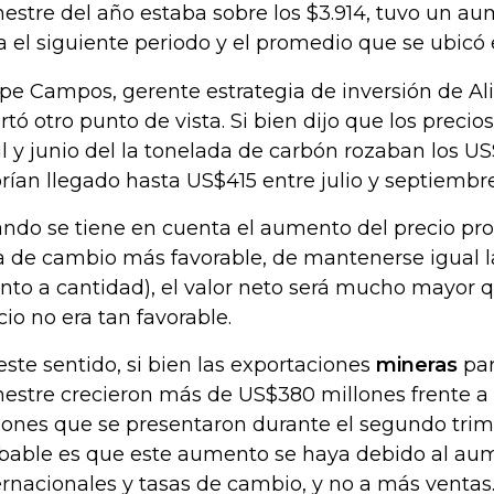
mestre del año estaba sobre los $3.914, tuvo un au
a el siguiente periodo y el promedio que se ubicó 
ipe Campos, gerente estrategia de inversión de Al
rtó otro punto de vista. Si bien dijo que los preci
il y junio del la tonelada de carbón rozaban los U
rían llegado hasta US$415 entre julio y septiembre
ndo se tiene en cuenta el aumento del precio p
a de cambio más favorable, de mantenerse igual l
nto a cantidad), el valor neto será mucho mayor q
cio no era tan favorable.
este sentido, si bien las exportaciones
mineras
par
mestre crecieron más de US$380 millones frente a
lones que se presentaron durante el segundo trim
bable es que este aumento se haya debido al au
ernacionales y tasas de cambio, y no a más ventas