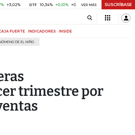
SUSCRÍBASE
02%
10,34%
+0,10%
+0,98%
$ 416,86
+$ 0,05
+0,01
DTF
UVR
VER MÁS
CAJA FUERTE
INDICADORES
INSIDE
NÓMENO DE EL NIÑO
eras
er trimestre por
ventas