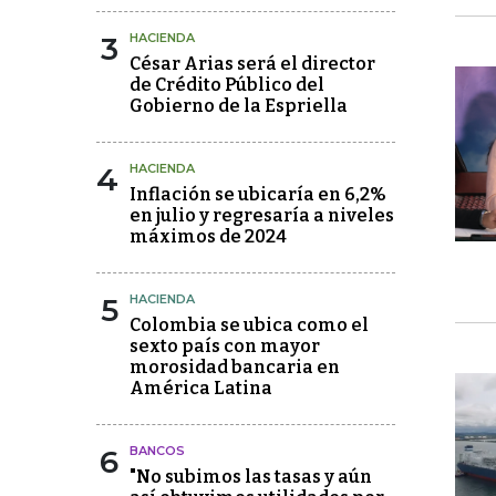
3
HACIENDA
César Arias será el director
de Crédito Público del
Gobierno de la Espriella
4
HACIENDA
Inflación se ubicaría en 6,2%
en julio y regresaría a niveles
máximos de 2024
5
HACIENDA
Colombia se ubica como el
sexto país con mayor
morosidad bancaria en
América Latina
6
BANCOS
"No subimos las tasas y aún