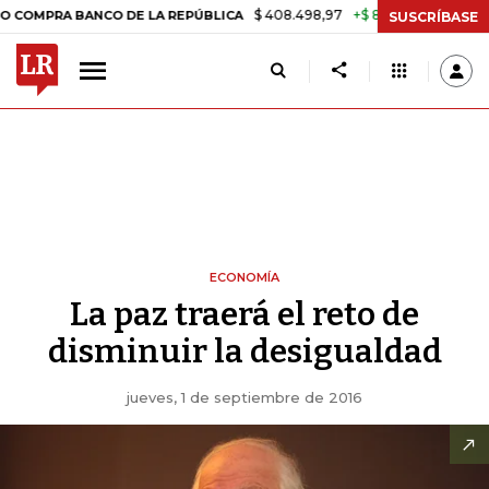
$ 408.498,97
+$ 8.753,81
+2,19%
A BANCO DE LA REPÚBLICA
TASA
SUSCRÍBASE
ECONOMÍA
La paz traerá el reto de
disminuir la desigualdad
jueves, 1 de septiembre de 2016