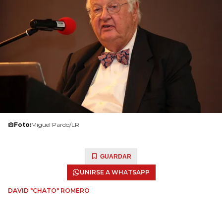
Foto:
Miguel Pardo/LR
GUARDAR
UNIRSE A WHATSAPP
DAVID "CHATO" ROMERO