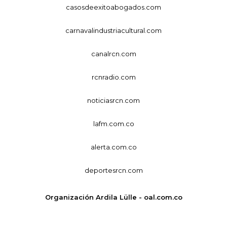
casosdeexitoabogados.com
carnavalindustriacultural.com
canalrcn.com
rcnradio.com
noticiasrcn.com
lafm.com.co
alerta.com.co
deportesrcn.com
Organización Ardila Lülle - oal.com.co