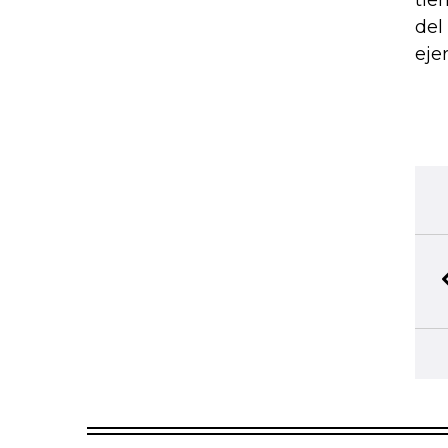
tie
del
ejer