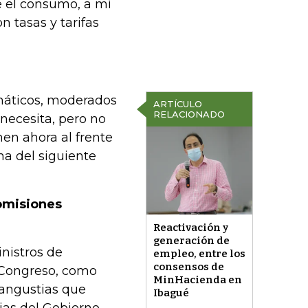
e el consumo, a mí
n tasas y tarifas
máticos, moderados
ARTÍCULO
RELACIONADO
necesita, pero no
en ahora al frente
ma del siguiente
comisiones
Reactivación y
generación de
nistros de
empleo, entre los
consensos de
 Congreso, como
MinHacienda en
 angustias que
Ibagué