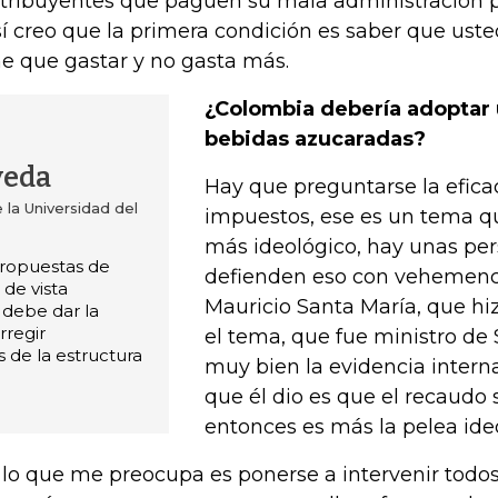
tribuyentes que paguen su mala administración p
sí creo que la primera condición es saber que uste
ne que gastar y no gasta más.
¿Colombia debería adoptar 
bebidas azucaradas?
veda
Hay que preguntarse la efica
la Universidad del
impuestos, ese es un tema qu
más ideológico, hay unas pe
ropuestas de
defienden eso con vehemenci
de vista
Mauricio Santa María, que hi
 debe dar la
rregir
el tema, que fue ministro de
s de la estructura
muy bien la evidencia interna
que él dio es que el recaudo
entonces es más la pelea ide
 lo que me preocupa es ponerse a intervenir todos 