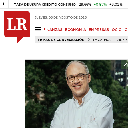
29,66%
+0,87%
+3,02%
10
ASA DE USURA CRÉDITO CONSUMO
DTF
JUEVES, 06 DE AGOSTO DE 2026
FINANZAS
ECONOMÍA
EMPRESAS
OCIO
G
TEMAS DE CONVERSACIÓN
LA CALERA
MINER