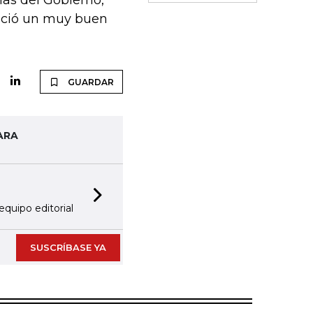
ias del Gobierno,
reció un muy buen
GUARDAR
ARA
Next slide
equipo editorial
SUSCRÍBASE YA