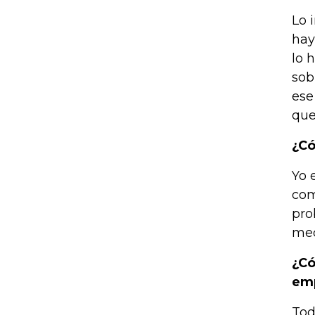
Lo 
hay
lo 
sob
ese
que
¿Có
Yo 
com
pro
med
¿Có
emp
Tod