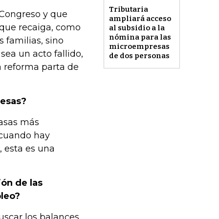
Tributaria
 Congreso y que
ampliará acceso
 que recaiga, como
al subsidio a la
nómina para las
 familias, sino
microempresas
sea un acto fallido,
de dos personas
a reforma parta de
resas?
tasas más
o cuando hay
, esta es una
ión de las
pleo?
scar los balances