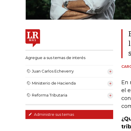
Agregue a sus temas de interés
CARO
Juan Carlos Echeverry
En 
Ministerio de Hacienda
el 
Reforma Tributaria
con
com
Administre sus temas
¿Qu
tri