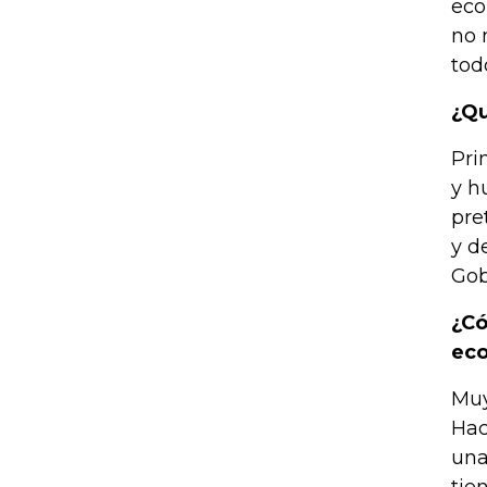
eco
no 
tod
¿Qu
Pri
y h
pre
y d
Gob
¿Có
eco
Muy
Hac
una