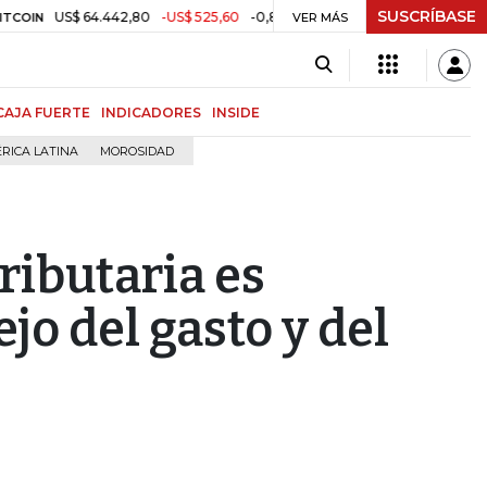
SUSCRÍBASE
S$ 64.442,80
-US$ 525,60
-0,81%
$ 3.157,43
-$ 21,97
-0,69%
TRM
VER MÁS
CAJA FUERTE
INDICADORES
INSIDE
RICA LATINA
MOROSIDAD
ributaria es
o del gasto y del