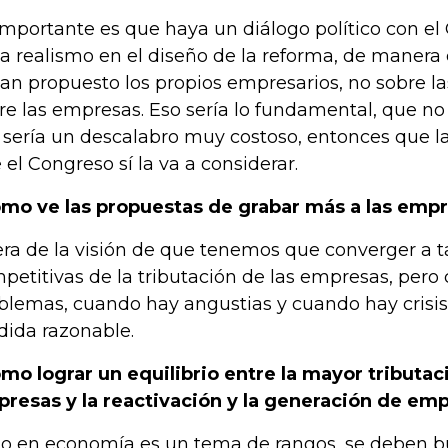
importante es que haya un diálogo político con el
a realismo en el diseño de la reforma, de manera
han propuesto los propios empresarios, no sobre las
re las empresas. Eso sería lo fundamental, que no 
 sería un descalabro muy costoso, entonces que l
 el Congreso sí la va a considerar.
mo ve las propuestas de grabar más a las emp
era de la visión de que tenemos que converger a 
petitivas de la tributación de las empresas, per
blemas, cuando hay angustias y cuando hay crisis
ida razonable.
mo lograr un equilibrio entre la mayor tributac
resas y la reactivación y la generación de em
o en economía es un tema de rangos, se deben bu