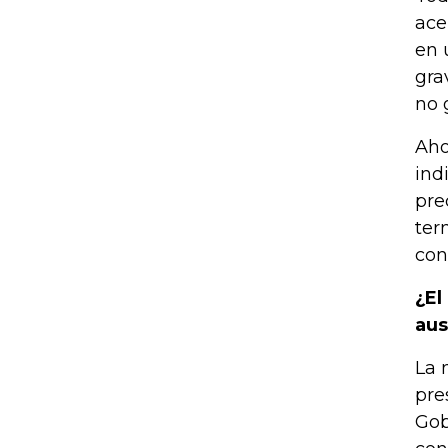
ace
en 
gra
no 
Aho
ind
pre
ter
con
¿El
aus
La 
pre
Gob