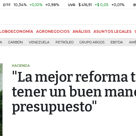
,34%
+0,10%
+0,98%
$ 416,91
+$ 0,05
+0,01%
U
UVR
BITCOIN
LOBOECONOMÍA
AGRONEGOCIOS
ANÁLISIS
ASUNTOS LEGALES
ÍA
CARBÓN
VENEZUELA
PETRÓLEO
GRUPO ARGOS
EBITDA
AMÉ
HACIENDA
"La mejor reforma t
tener un buen manej
presupuesto"