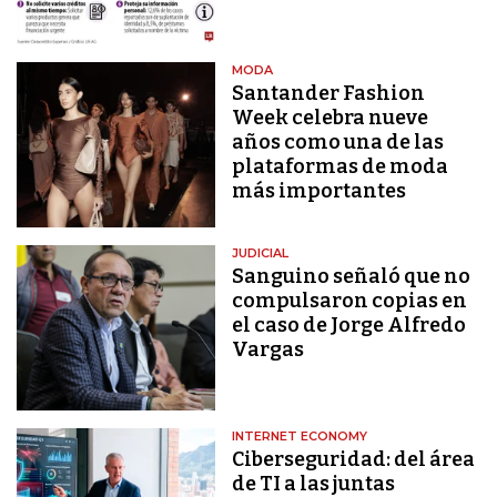
MODA
Santander Fashion
Week celebra nueve
años como una de las
plataformas de moda
más importantes
JUDICIAL
Sanguino señaló que no
compulsaron copias en
el caso de Jorge Alfredo
Vargas
INTERNET ECONOMY
Ciberseguridad: del área
de TI a las juntas