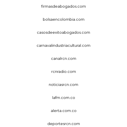
firmasdeabogados.com
bolsaencolombia.com
casosdeexitoabogados.com
carnavalindustriacultural.com
canalrcn.com
rcnradio.com
noticiasrcn.com
lafm.com.co
alerta.com.co
deportesrcn.com