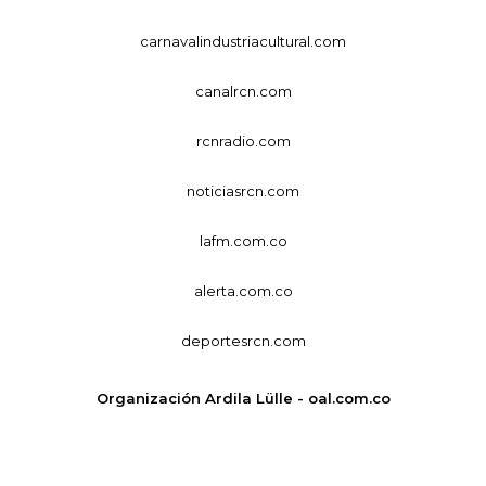
carnavalindustriacultural.com
canalrcn.com
rcnradio.com
noticiasrcn.com
lafm.com.co
alerta.com.co
deportesrcn.com
Organización Ardila Lülle - oal.com.co