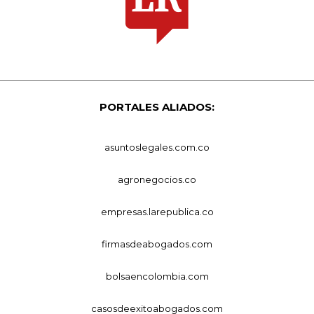
PORTALES ALIADOS:
asuntoslegales.com.co
agronegocios.co
empresas.larepublica.co
firmasdeabogados.com
bolsaencolombia.com
casosdeexitoabogados.com