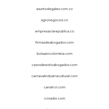
asuntoslegales.com.co
agronegocios.co
empresas.larepublica.co
firmasdeabogados.com
bolsaencolombia.com
casosdeexitoabogados.com
carnavalindustriacultural.com
canalrcn.com
rcnradio.com