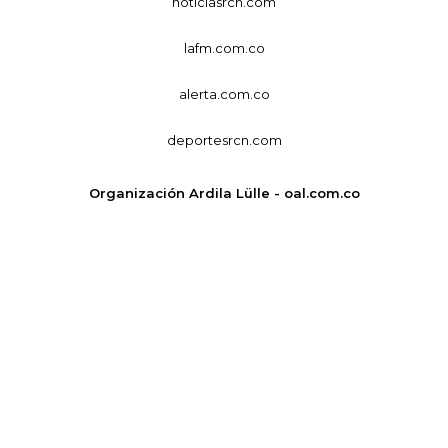
noticiasrcn.com
lafm.com.co
alerta.com.co
deportesrcn.com
Organización Ardila Lülle - oal.com.co