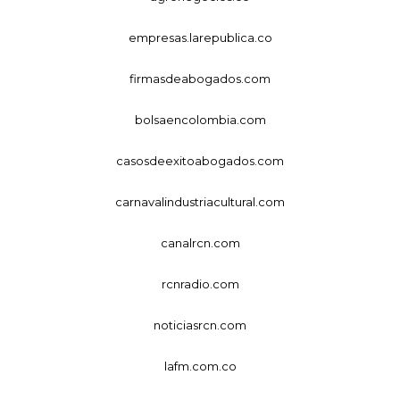
empresas.larepublica.co
firmasdeabogados.com
bolsaencolombia.com
casosdeexitoabogados.com
carnavalindustriacultural.com
canalrcn.com
rcnradio.com
noticiasrcn.com
lafm.com.co