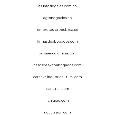
asuntoslegales.com.co
agronegocios.co
empresas.larepublica.co
firmasdeabogados.com
bolsaencolombia.com
casosdeexitoabogados.com
carnavalindustriacultural.com
canalrcn.com
rcnradio.com
noticiasrcn.com