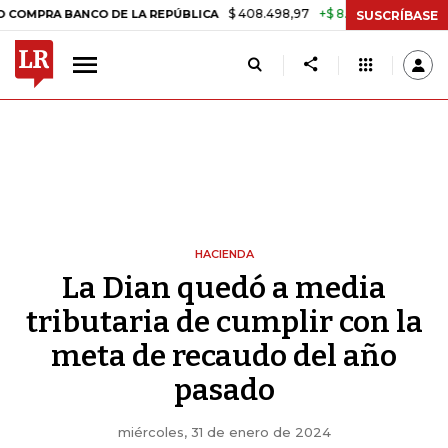
$ 408.498,97
+$ 8.753,81
+2,19%
BANCO DE LA REPÚBLICA
TASA D
SUSCRÍBASE
HACIENDA
La Dian quedó a media
tributaria de cumplir con la
meta de recaudo del año
pasado
miércoles, 31 de enero de 2024