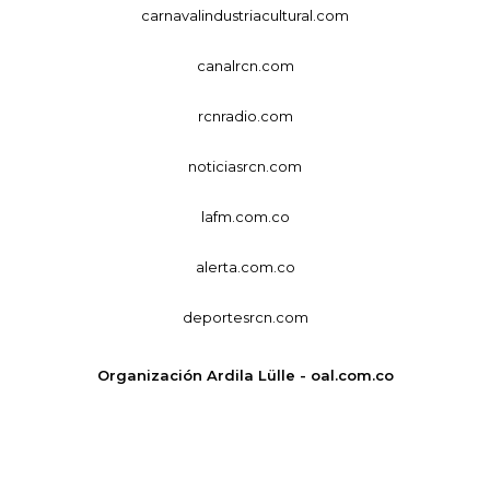
carnavalindustriacultural.com
canalrcn.com
rcnradio.com
noticiasrcn.com
lafm.com.co
alerta.com.co
deportesrcn.com
Organización Ardila Lülle - oal.com.co