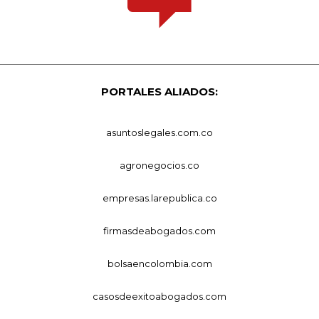
PORTALES ALIADOS:
asuntoslegales.com.co
agronegocios.co
empresas.larepublica.co
firmasdeabogados.com
bolsaencolombia.com
casosdeexitoabogados.com