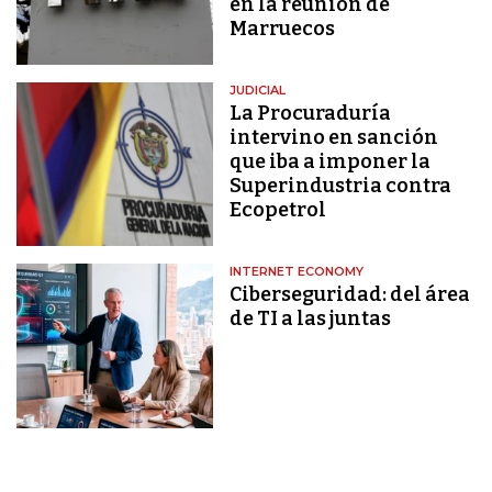
en la reunión de
Marruecos
JUDICIAL
La Procuraduría
intervino en sanción
que iba a imponer la
Superindustria contra
Ecopetrol
INTERNET ECONOMY
Ciberseguridad: del área
de TI a las juntas