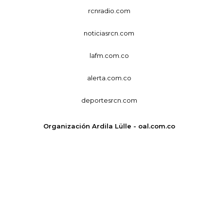
rcnradio.com
noticiasrcn.com
lafm.com.co
alerta.com.co
deportesrcn.com
Organización Ardila Lülle - oal.com.co