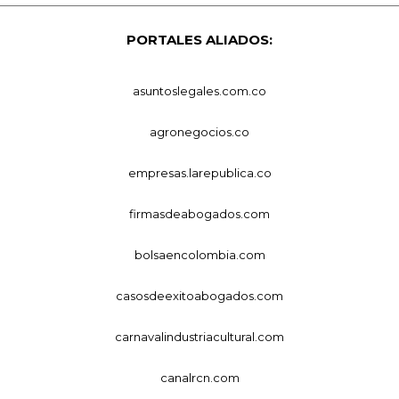
PORTALES ALIADOS:
asuntoslegales.com.co
agronegocios.co
empresas.larepublica.co
firmasdeabogados.com
bolsaencolombia.com
casosdeexitoabogados.com
carnavalindustriacultural.com
canalrcn.com