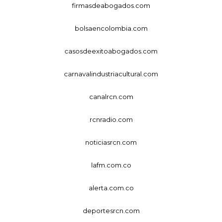
firmasdeabogados.com
bolsaencolombia.com
casosdeexitoabogados.com
carnavalindustriacultural.com
canalrcn.com
rcnradio.com
noticiasrcn.com
lafm.com.co
alerta.com.co
deportesrcn.com