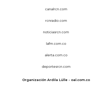
canalrcn.com
rcnradio.com
noticiasrcn.com
lafm.com.co
alerta.com.co
deportesrcn.com
Organización Ardila Lülle - oal.com.co