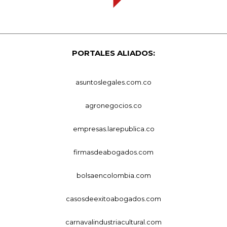
PORTALES ALIADOS:
asuntoslegales.com.co
agronegocios.co
empresas.larepublica.co
firmasdeabogados.com
bolsaencolombia.com
casosdeexitoabogados.com
carnavalindustriacultural.com