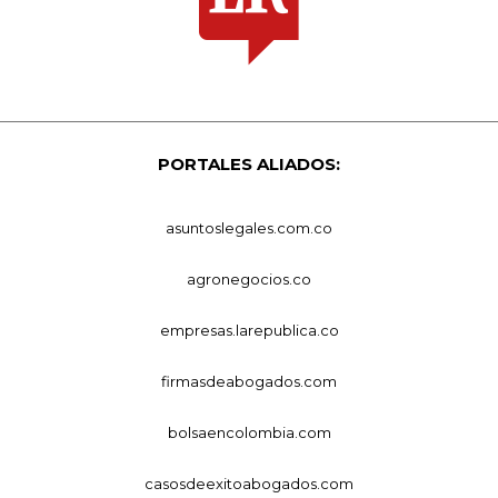
PORTALES ALIADOS:
asuntoslegales.com.co
agronegocios.co
empresas.larepublica.co
firmasdeabogados.com
bolsaencolombia.com
casosdeexitoabogados.com