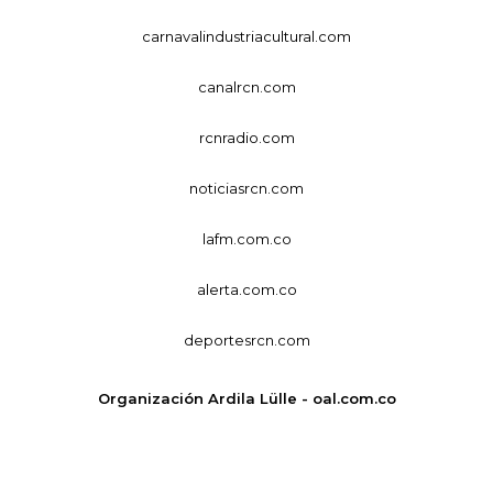
carnavalindustriacultural.com
canalrcn.com
rcnradio.com
noticiasrcn.com
lafm.com.co
alerta.com.co
deportesrcn.com
Organización Ardila Lülle - oal.com.co