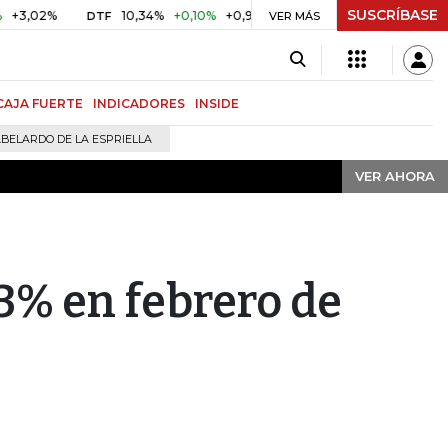
SUSCRÍBASE
VER AHORA
%
10,34%
+0,10%
+0,98%
$ 416,91
+$ 0,05
+0,01%
DTF
UVR
VER MÁS
CAJA FUERTE
INDICADORES
INSIDE
BELARDO DE LA ESPRIELLA
VER AHORA
63% en febrero de