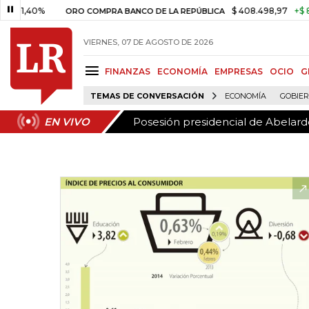
Posesión presidencial de Abelardo
EN VIVO
0%
$ 408.498,97
+$ 8.753,81
ORO COMPRA BANCO DE LA REPÚBLICA
VIERNES, 07 DE AGOSTO DE 2026
FINANZAS
ECONOMÍA
EMPRESAS
OCIO
G
TEMAS DE CONVERSACIÓN
ECONOMÍA
GOBIE
Posesión presidencial de Abelardo
EN VIVO