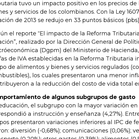
butaria tuvo un impacto positivo en los precios de
nes y servicios de los colombianos. Con la Ley 1607
lación de 2013 se redujo en 33 puntos básicos (pbs)
ún el reporte “El impacto de la Reforma Tributaria
lación”, realizado por la Dirección General de Políti
róeconómica (Dgpm) del Ministerio de Hacienda, 
ifas de IVA establecidas en la Reforma Tributaria i
po de alimentos y bienes y servicios regulados (c
bustibles), los cuales presentaron una menor infl
tribuyeron a la reducción del costo de vida total e
portamiento de algunos subgrupos de gasto
educación, el subgrupo con la mayor variación en 
respondió a instrucción y enseñanza (4,27%). Entr
pos presentaron variaciones inferiores al IPC de fe
ron: diversión (-0,68%); comunicaciones (0,06%); ves