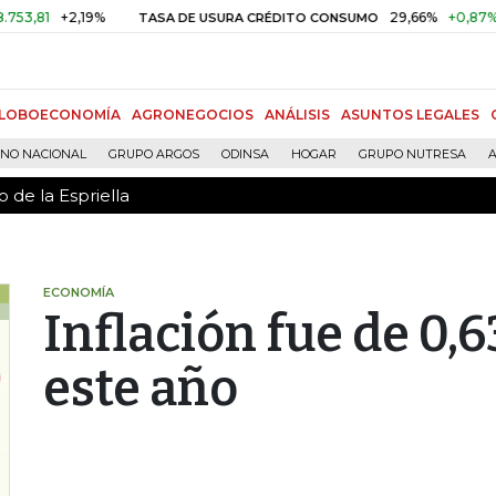
 de la Espriella
+2,19%
29,66%
+0,87%
+3,02
TASA DE USURA CRÉDITO CONSUMO
LOBOECONOMÍA
AGRONEGOCIOS
ANÁLISIS
ASUNTOS LEGALES
RNO NACIONAL
GRUPO ARGOS
ODINSA
HOGAR
GRUPO NUTRESA
A
 de la Espriella
ECONOMÍA
Inflación fue de 0,
este año