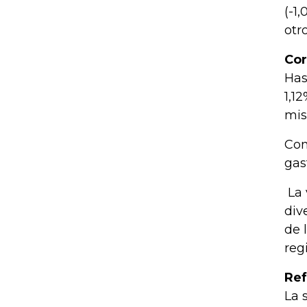
(-1
otr
Cor
Has
1,1
mis
Con
gas
La 
div
de 
reg
Ref
La 