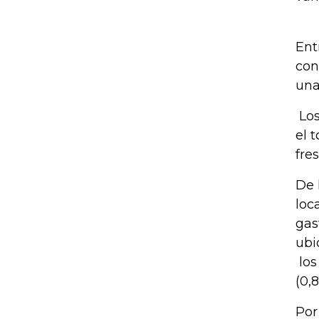
Ent
con
un
Los
el 
fre
De 
loc
gas
ubi
los
(0,
Por