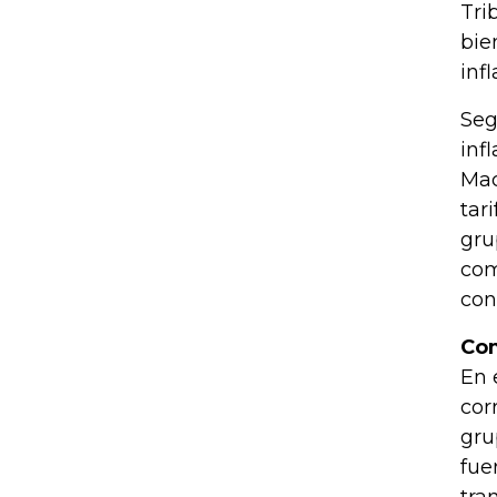
Tri
bie
inf
Seg
inf
Mac
tar
gru
com
con
Com
En 
cor
gru
fue