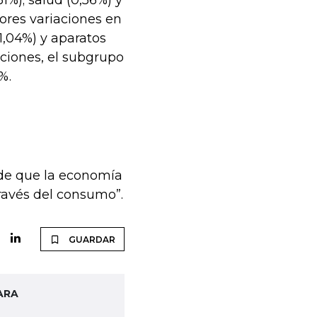
51%); salud (0,56%) y
ores variaciones en
-1,04%) y aparatos
ciones, el subgrupo
%.
 de que la economía
través del consumo”.
GUARDAR
ARA