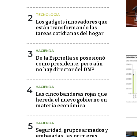
2
TECNOLOGÍA
Los gadgets innovadores que
están transformando las
tareas cotidianas del hogar
3
HACIENDA
De la Espriella se posesionó
como presidente, pero aún
no hay director del DNP
4
HACIENDA
Las cinco banderas rojas que
hereda el nuevo gobierno en
materia económica
5
HACIENDA
Seguridad, grupos armados y
embajadas, las primeras