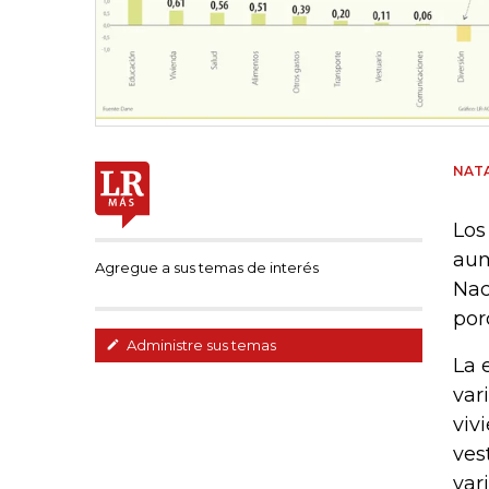
NATA
Los
aum
Agregue a sus temas de interés
Nac
por
Administre sus temas
La 
var
viv
ves
va