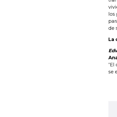
tra
viv
los
par
de 
La 
Ed
Ana
“El
se 