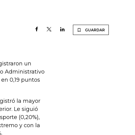
GUARDAR
gistraron un
o Administrativo
 en 0,19 puntos
gistró la mayor
rior. Le siguió
nsporte (0,20%),
xtremo y con la
ión con -0,68%.