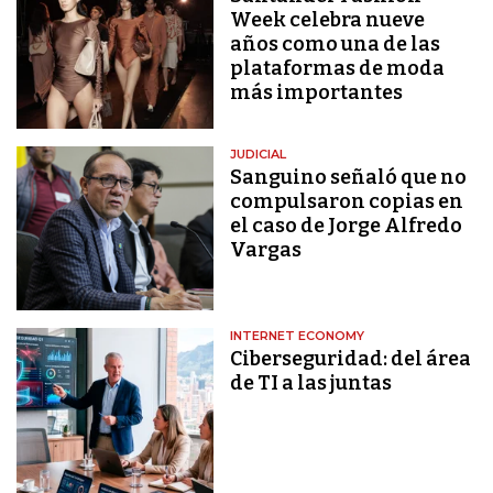
Week celebra nueve
años como una de las
plataformas de moda
más importantes
JUDICIAL
Sanguino señaló que no
compulsaron copias en
el caso de Jorge Alfredo
Vargas
INTERNET ECONOMY
Ciberseguridad: del área
de TI a las juntas