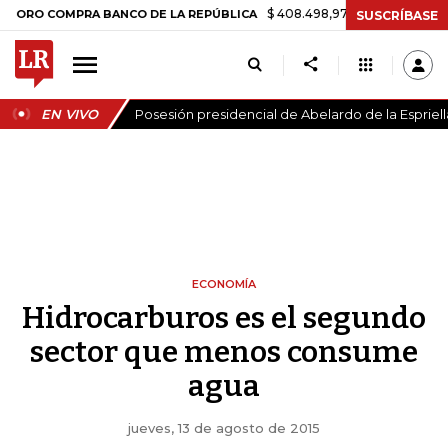
$ 408.498,97
+$ 8.753,81
+2,19%
 COMPRA BANCO DE LA REPÚBLICA
SUSCRÍBASE
EN VIVO
Posesión presidencial de Abelardo de la Espriell
ECONOMÍA
Hidrocarburos es el segundo
sector que menos consume
agua
jueves, 13 de agosto de 2015