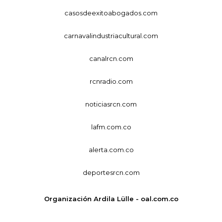
casosdeexitoabogados.com
carnavalindustriacultural.com
canalrcn.com
rcnradio.com
noticiasrcn.com
lafm.com.co
alerta.com.co
deportesrcn.com
Organización Ardila Lülle - oal.com.co