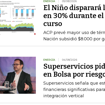
ENERGÍA
05/08/2026
El Niño disparará 
en 30% durante el
curso
ACP prevé mayor uso de térmi
Nación subsidió $8.000 por g
ENERGÍA
04/08/2026
Superservicios pid
en Bolsa por riesg
Superservicios señala que e
financieras significativas p
integración vertical