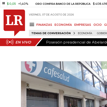
Posesión presidencial de Abelardo
EN VIVO
,05
+1,40%
$ 408.498,97
+$
ORO COMPRA BANCO DE LA REPÚBLICA
VIERNES, 07 DE AGOSTO DE 2026
FINANZAS
ECONOMÍA
EMPRESAS
OCIO
G
TEMAS DE CONVERSACIÓN
ECONOMÍA
GOBIE
Posesión presidencial de Abelardo
EN VIVO