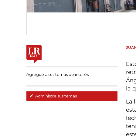
JUAN
Est
ret
Agregue a sus temas de interés
Áng
la 
Administre sus temas
La 
est
fec
ten
est