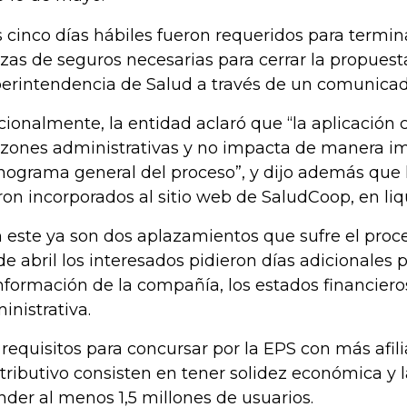
s cinco días hábiles fueron requeridos para termin
izas de seguros necesarias para cerrar la propuesta
erintendencia de Salud a través de un comunica
cionalmente, la entidad aclaró que “la aplicació
azones administrativas y no impacta de manera im
nograma general del proceso”, y dijo además que l
ron incorporados al sitio web de SaludCoop, en li
 este ya son dos aplazamientos que sufre el proc
de abril los interesados pidieron días adicionales 
información de la compañía, los estados financiero
inistrativa.
 requisitos para concursar por la EPS con más afil
tributivo consisten en tener solidez económica y 
nder al menos 1,5 millones de usuarios.