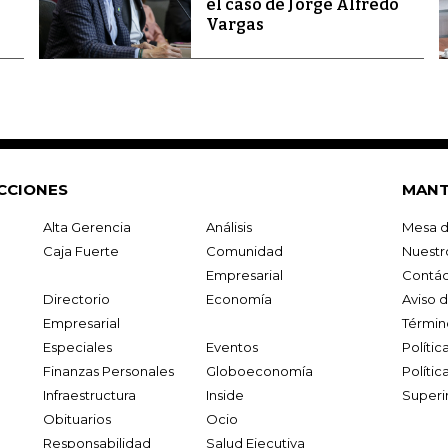
el caso de Jorge Alfredo
Vargas
CCIONES
MANT
Alta Gerencia
Análisis
Mesa d
Caja Fuerte
Comunidad
Nuestr
Empresarial
Contác
Directorio
Economía
Aviso 
Empresarial
Términ
Especiales
Eventos
Políti
Finanzas Personales
Globoeconomía
Polític
Infraestructura
Inside
Superi
Obituarios
Ocio
Responsabilidad
Salud Ejecutiva