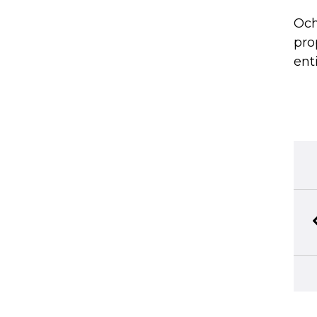
Och
pro
ent