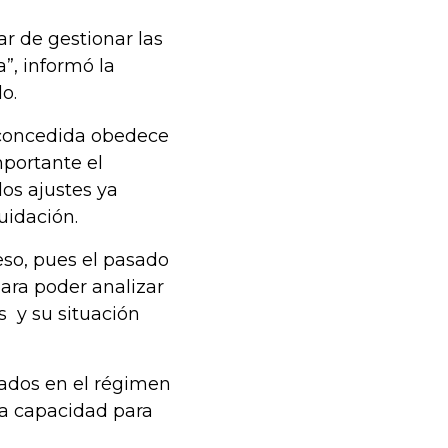
ar de gestionar las
”, informó la
do.
n concedida obedece
portante el
os ajustes ya
quidación.
eso, pues el pasado
para poder analizar
s y su situación
iados en el régimen
la capacidad para