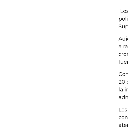
“Lo
pól
Sup
Adi
a r
cro
fue
Con
20 
la 
adm
Los
con
ate