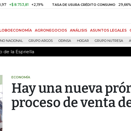
 de la Espriella
 8.753,81
+2,19%
29,66%
+0,87
TASA DE USURA CRÉDITO CONSUMO
LOBOECONOMÍA
AGRONEGOCIOS
ANÁLISIS
ASUNTOS LEGALES
RNO NACIONAL
GRUPO ARGOS
ODINSA
HOGAR
GRUPO NUTRESA
A
 de la Espriella
ECONOMÍA
Hay una nueva prór
proceso de venta de