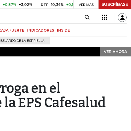
SUSCRÍBASE
VER AHORA
%
+3,02%
10,34%
+0,10%
+0,98%
$ 416,91
+$ 0,05
DTF
VER MÁS
UVR
CAJA FUERTE
INDICADORES
INSIDE
BELARDO DE LA ESPRIELLA
VER AHORA
roga en el
 la EPS Cafesalud