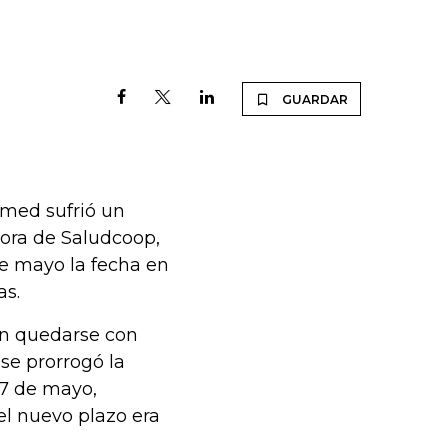
GUARDAR
imed sufrió un
dora de Saludcoop,
de mayo la fecha en
as.
 en quedarse con
se prorrogó la
17 de mayo,
el nuevo plazo era