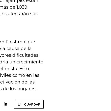
or ejemplo, están
más de 1.039
les afectarán sus
Anif) estima que
% a causa de la
ores dificultades
ndría un crecimiento
timista. Esto
iviles como en las
ctivación de las
s de los hogares.
GUARDAR