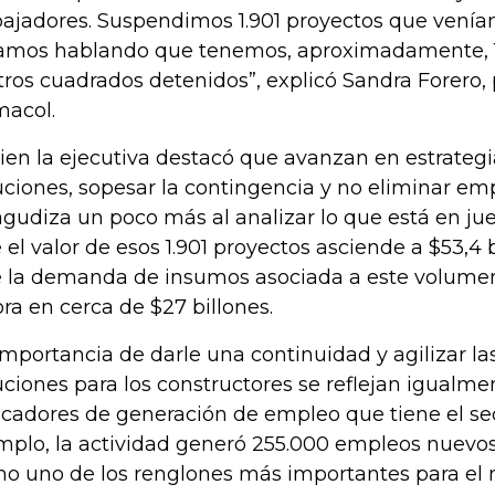
bajadores. Suspendimos 1.901 proyectos que venían
amos hablando que tenemos, aproximadamente, 1
ros cuadrados detenidos”, explicó Sandra Forero,
acol.
bien la ejecutiva destacó que avanzan en estrateg
uciones, sopesar la contingencia y no eliminar em
agudiza un poco más al analizar lo que está en jue
 el valor de esos 1.901 proyectos asciende a $53,4 
 la demanda de insumos asociada a este volumen
ora en cerca de $27 billones.
importancia de darle una continuidad y agilizar la
uciones para los constructores se reflejan igualme
icadores de generación de empleo que tiene el sec
mplo, la actividad generó 255.000 empleos nuevo
o uno de los renglones más importantes para el 