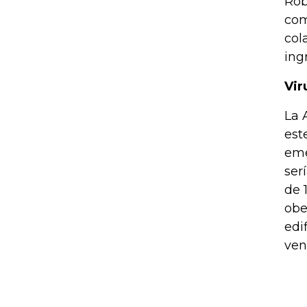
Rob
com
col
ing
Vir
La 
est
eme
ser
de 
obe
edi
ven