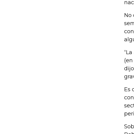
nac
No 
sem
con
alg
“La
(en
dij
gra
Es 
con
sec
per
Sob