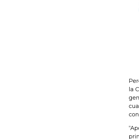
Per
la 
gen
cua
con
“Ap
pri