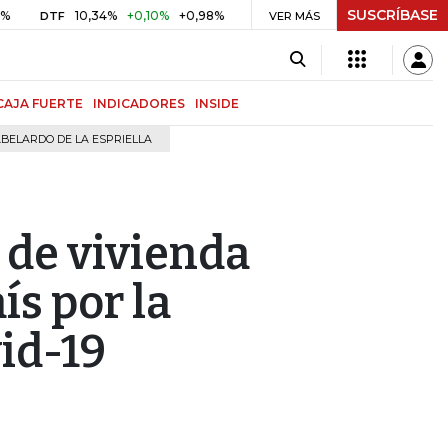
SUSCRÍBASE
10,34%
+0,10%
+0,98%
$ 416,96
+$ 0,05
+0,01%
DTF
UVR
VER MÁS
BI
CAJA FUERTE
INDICADORES
INSIDE
BELARDO DE LA ESPRIELLA
 de vivienda
ís por la
id-19