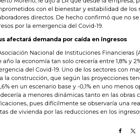
erto Moreno, le dijo a LR que desde la empresa, p
prometidos con el bienestar y estabilidad de los 
aboradores directos. De hecho confirmó que no se 
resos por la emergencia del Covid-19.
us afectará demanda por caída en ingresos
Asociación Nacional de Instituciones Financieras (
e año la economía tan solo crecería entre 1,8% y 2
rgencia del Covid-19. Uno de los sectores con may
ía la construcción, que según las proyecciones te
1,6% en un escenario base y -0,1% en uno menos op
decería a menores dinámicas tanto en las obras c
ficaciones, pues difícilmente se observaría una rea
tas de vivienda por las reducciones en los ingreso