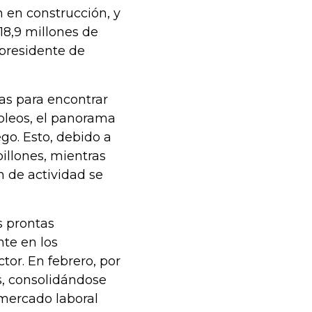
 en construcción, y
8,9 millones de
 presidente de
ias para encontrar
pleos, el panorama
go. Esto, debido a
billones, mientras
 de actividad se
s prontas
nte en los
tor. En febrero, por
s, consolidándose
mercado laboral