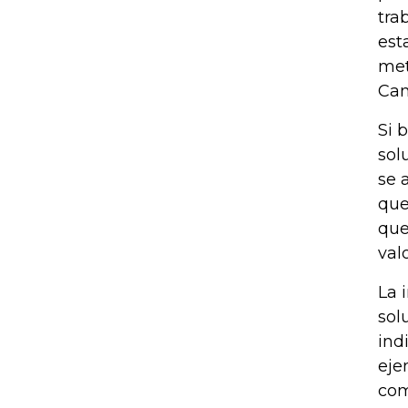
tra
est
met
Cam
Si 
sol
se 
que
que
val
La 
sol
ind
eje
com