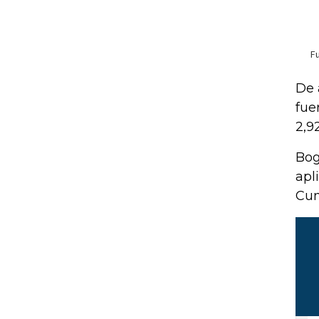
De 
fue
2,9
Bog
apl
Cun