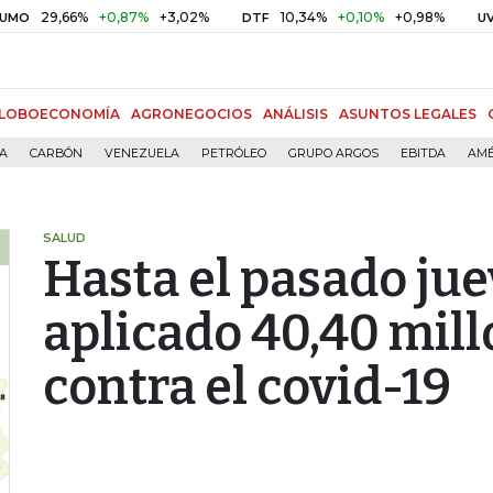
66%
+0,87%
+3,02%
10,34%
+0,10%
+0,98%
$ 416,
DTF
UVR
LOBOECONOMÍA
AGRONEGOCIOS
ANÁLISIS
ASUNTOS LEGALES
ÍA
CARBÓN
VENEZUELA
PETRÓLEO
GRUPO ARGOS
EBITDA
AMÉ
SALUD
Hasta el pasado jue
aplicado 40,40 mil
contra el covid-19