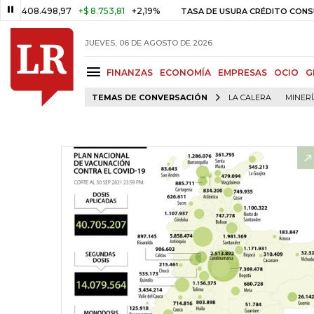
.498,97
+$ 8.753,81
+2,19%
29,
TASA DE USURA CRÉDITO CONSUMO
JUEVES, 06 DE AGOSTO DE 2026
FINANZAS
ECONOMÍA
EMPRESAS
OCIO
G
TEMAS DE CONVERSACIÓN
LA CALERA
MINER