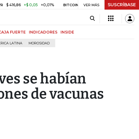
SUSCRÍBASE
86
+$ 0,05
+0,01%
US$ 64.442,80
-US$ 525,60
-0,81%
BITCOIN
VER MÁS
CAJA FUERTE
INDICADORES
INSIDE
RICA LATINA
MOROSIDAD
ves se habían
lones de vacunas